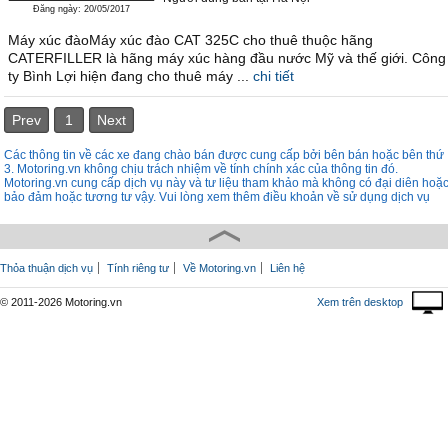
Đăng ngày: 20/05/2017
Máy xúc đàoMáy xúc đào CAT 325C cho thuê thuộc hãng
CATERFILLER là hãng máy xúc hàng đầu nước Mỹ và thế giới. Công
ty Bình Lợi hiện đang cho thuê máy ...
chi tiết
Prev
1
Next
Các thông tin về các xe đang chào bán được cung cấp bởi bên bán hoặc bên thứ
3. Motoring.vn không chịu trách nhiệm về tính chính xác của thông tin đó.
Motoring.vn cung cấp dịch vụ này và tư liệu tham khảo mà không có đại diên hoặ
bảo đảm hoặc tương tư vậy. Vui lòng xem thêm điều khoản về sử dụng dịch vụ
Thỏa thuận dịch vụ
Tính riêng tư
Về Motoring.vn
Liên hệ
© 2011-2026 Motoring.vn
Xem trên desktop