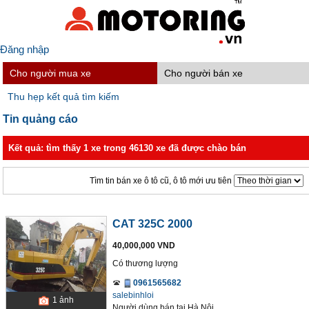
Đăng nhập
Cho người mua xe
Cho người bán xe
Thu hẹp kết quả tìm kiếm
Tin quảng cáo
Kết quả: tìm thấy 1 xe trong 46130 xe đã được chào bán
Tìm tin bán xe ô tô cũ, ô tô mới ưu tiên
CAT 325C 2000
40,000,000 VND
Có thương lượng
0961565682
salebinhloi
1
ảnh
Người dùng bán
tại
Hà Nội