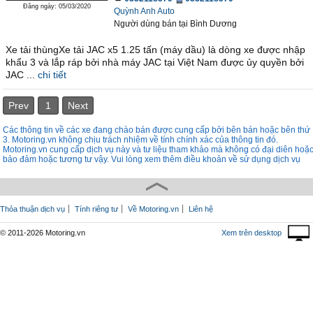
Đăng ngày: 05/03/2020
Quỳnh Anh Auto
Người dùng bán
tại
Bình Dương
Xe tải thùngXe tải JAC x5 1.25 tấn (máy dầu) là dòng xe được nhập
khẩu 3 và lắp ráp bởi nhà máy JAC tại Việt Nam được ủy quyền bởi
JAC ...
chi tiết
Prev
1
Next
Các thông tin về các xe đang chào bán được cung cấp bởi bên bán hoặc bên thứ
3. Motoring.vn không chịu trách nhiệm về tính chính xác của thông tin đó.
Motoring.vn cung cấp dịch vụ này và tư liệu tham khảo mà không có đại diên hoặ
bảo đảm hoặc tương tư vậy. Vui lòng xem thêm điều khoản về sử dụng dịch vụ
Thỏa thuận dịch vụ
Tính riêng tư
Về Motoring.vn
Liên hệ
© 2011-2026 Motoring.vn
Xem trên desktop