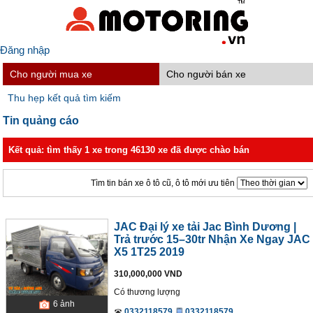
Đăng nhập
Cho người mua xe
Cho người bán xe
Thu hẹp kết quả tìm kiếm
Tin quảng cáo
Kết quả: tìm thấy 1 xe trong 46130 xe đã được chào bán
Tìm tin bán xe ô tô cũ, ô tô mới ưu tiên
JAC Đại lý xe tải Jac Bình Dương |
Trả trước 15–30tr Nhận Xe Ngay‎ JAC
X5 1T25 2019
310,000,000 VND
Có thương lượng
6
ảnh
0332118579
0332118579