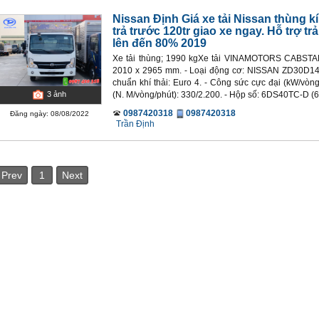
Nissan Định Giá xe tải Nissan thùng k
trả trước 120tr giao xe ngay. Hỗ trợ tr
lên đến 80% 2019
Xe tải thùng; 1990 kgXe tải VINAMOTORS CABSTAR 
2010 x 2965 mm. - Loại động cơ: NISSAN ZD30D14-4N.
chuẩn khí thải: Euro 4. - Công sức cực đại (kW/vòn
(N. M/vòng/phút): 330/2.200. - Hộp số: 6DS40TC-D (6 
3
ảnh
0987420318
0987420318
Đăng ngày: 08/08/2022
Trần Định
Prev
1
Next