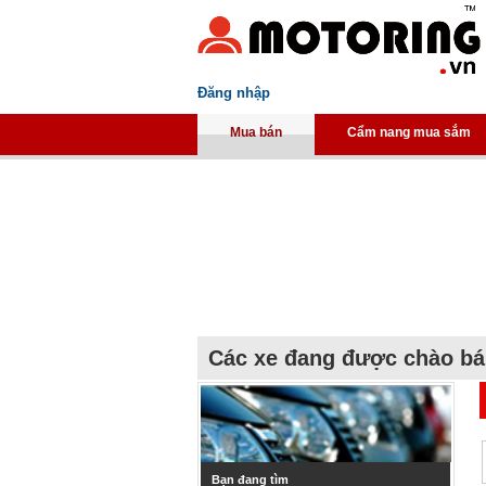
Đăng nhập
Mua bán
Cẩm nang mua sắm
Các xe đang được chào b
Bạn đang tìm