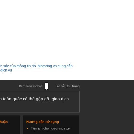
h xác của thông tin đó. Motoring.vn cung cấp
 dịch vụ
Xem trên mobile
Trở về đầu trang
n toàn quốc có thể gặp gỡ, giao dịch
thuận
Hướng dẫn sử dụng
Tiện ích cho người mua xe