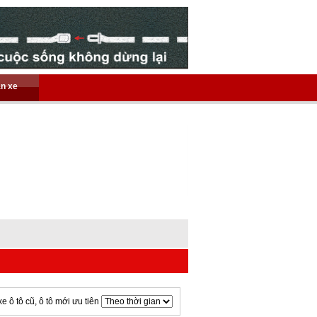
án xe
xe ô tô cũ, ô tô mới ưu tiên