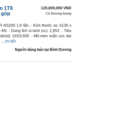
ín 1T9
120,000,000 VND
ả góp
Có thương lượng
NS200 1.9 tấn. - Kích thước xe: 6130 x
 - Dung tích xi lanh (cc): 2,953. - Tiêu
g/phút): 103/3.600. - Mô-men xoắn cực đại
...
chi tiết
Người dùng bán
tại
Bình Dương