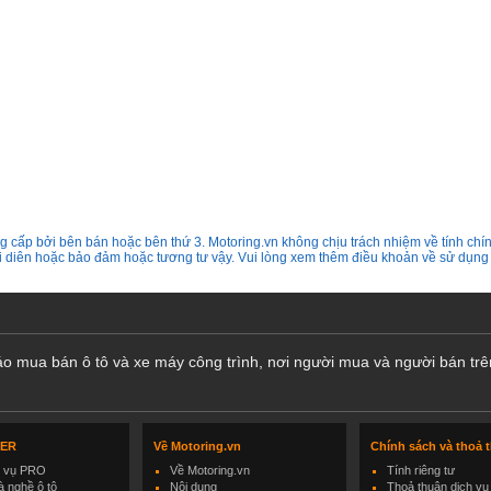
 cấp bởi bên bán hoặc bên thứ 3. Motoring.vn không chịu trách nhiệm về tính chín
ại diên hoặc bảo đảm hoặc tương tư vậy. Vui lòng xem thêm điều khoản về sử dụng
cáo mua bán ô tô và xe máy công trình, nơi người mua và người bán trê
LER
Về Motoring.vn
Chính sách và thoả 
h vụ PRO
Về Motoring.vn
Tính riêng tư
 nghề ô tô
Nội dung
Thoả thuận dịch vụ