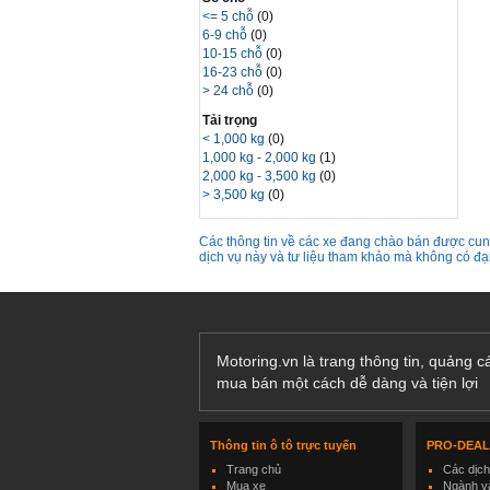
<= 5 chỗ
(0)
6-9 chỗ
(0)
10-15 chỗ
(0)
16-23 chỗ
(0)
> 24 chỗ
(0)
Tải trọng
< 1,000 kg
(0)
1,000 kg - 2,000 kg
(1)
2,000 kg - 3,500 kg
(0)
> 3,500 kg
(0)
Các thông tin về các xe đang chào bán được cung
dịch vụ này và tư liệu tham khảo mà không có đ
Motoring.vn là trang thông tin, quảng 
mua bán một cách dễ dàng và tiện lợi
Thông tin ô tô trực tuyến
PRO-DEA
Trang chủ
Các dịc
Mua xe
Ngành và