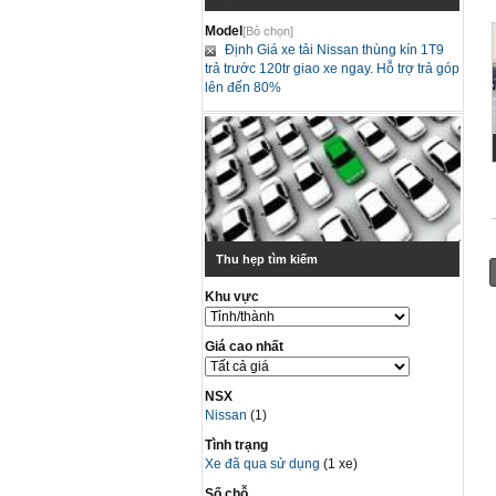
Model
[Bỏ chọn]
Định Giá xe tải Nissan thùng kín 1T9
trả trước 120tr giao xe ngay. Hỗ trợ trả góp
lên đến 80%
Thu hẹp tìm kiếm
Khu vực
Giá cao nhất
NSX
Nissan
(1)
Tình trạng
Xe đã qua sử dụng
(1 xe)
Số chỗ