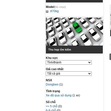
Model
[Bỏ chọn]
870kg
Thu hẹp tìm kiếm
Khu vực
Giá cao nhất
NSX
Dongben
(1)
Tình trạng
Xe đã qua sử dụng
(1 xe)
Số chỗ
<= 5 chỗ
(0)
6-9 chỗ
(0)