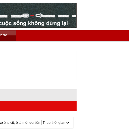
án xe
xe ô tô cũ, ô tô mới ưu tiên