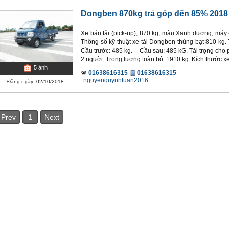
Dongben 870kg trả góp đến 85% 2018
Xe bán tải (pick-up); 870 kg; màu Xanh dương; máy 4
Thông số kỹ thuật xe tải Dongben thùng bạt 810 kg.
Cầu trước: 485 kg. – Cầu sau: 485 kG. Tải trọng cho
2 người. Trọng lượng toàn bộ: 1910 kg. Kích thước xe
5
ảnh
01638616315
01638616315
nguyenquynhtuan2016
Đăng ngày: 02/10/2018
Prev
1
Next