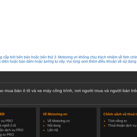
 cấp bởi bên bán hoặc bên thứ 3. Motoring.vn không chịu trách nhiệm về tính chín
ại diên hoặc bảo đảm hoặc tương tư vậy. Vui lòng xem thêm điều khoản về sử dụng
cáo mua bán ô tô và xe máy công trình, nơi người mua và người bán trê
LER
Về Motoring.vn
Chính sách và thoả 
h vụ PRO
Về Motoring.vn
Tính riêng tư
 nghề ô tô
Nội dung
Thoả thuận dịch vụ
uận dịch vụ PRO
Liên hệ
ng tư PRO