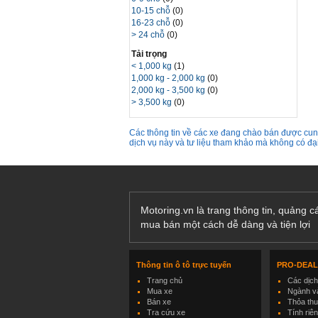
10-15 chỗ
(0)
16-23 chỗ
(0)
> 24 chỗ
(0)
Tải trọng
< 1,000 kg
(1)
1,000 kg - 2,000 kg
(0)
2,000 kg - 3,500 kg
(0)
> 3,500 kg
(0)
Các thông tin về các xe đang chào bán được cung
dịch vụ này và tư liệu tham khảo mà không có đ
Motoring.vn là trang thông tin, quảng 
mua bán một cách dễ dàng và tiện lợi
Thông tin ô tô trực tuyến
PRO-DEA
Trang chủ
Các dịc
Mua xe
Ngành và
Bán xe
Thỏa th
Tra cứu xe
Tính riê