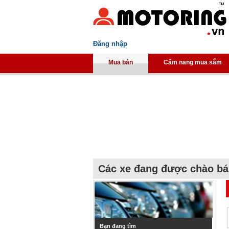
Đăng nhập
Mua bán
Cẩm nang mua sắm
Các xe đang được chào b
Bạn đang tìm