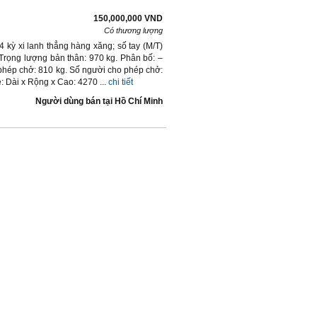
150,000,000 VND
Có thương lượng
 kỳ xi lanh thẳng hàng xăng; số tay (M/T)
 Trọng lượng bản thân: 970 kg. Phân bố: –
 phép chở: 810 kg. Số người cho phép chở:
: Dài x Rộng x Cao: 4270 ...
chi tiết
Người dùng bán
tại
Hồ Chí Minh