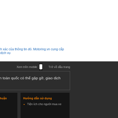
h xác của thông tin đó. Motoring.vn cung cấp
 dịch vụ
Xem trên mobile
Trở về đầu trang
n toàn quốc có thể gặp gỡ, giao dịch
thuận
Hướng dẫn sử dụng
Tiện ích cho người mua xe