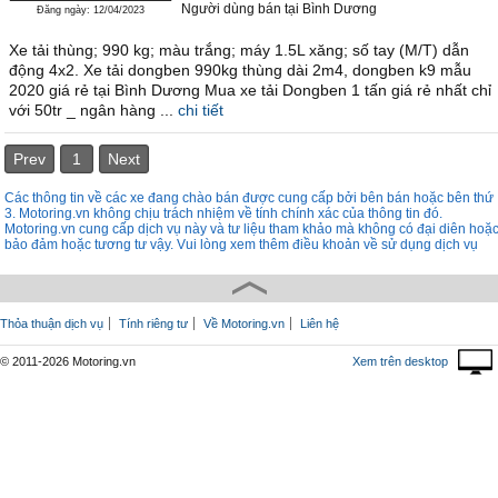
Người dùng bán
tại
Bình Dương
Đăng ngày: 12/04/2023
Xe tải thùng; 990 kg; màu trắng; máy 1.5L xăng; số tay (M/T) dẫn
động 4x2. Xe tải dongben 990kg thùng dài 2m4, dongben k9 mẫu
2020 giá rẻ tại Bình Dương Mua xe tải Dongben 1 tấn giá rẻ nhất chỉ
với 50tr _ ngân hàng ...
chi tiết
Prev
1
Next
Các thông tin về các xe đang chào bán được cung cấp bởi bên bán hoặc bên thứ
3. Motoring.vn không chịu trách nhiệm về tính chính xác của thông tin đó.
Motoring.vn cung cấp dịch vụ này và tư liệu tham khảo mà không có đại diên hoặ
bảo đảm hoặc tương tư vậy. Vui lòng xem thêm điều khoản về sử dụng dịch vụ
Thỏa thuận dịch vụ
Tính riêng tư
Về Motoring.vn
Liên hệ
© 2011-2026 Motoring.vn
Xem trên desktop