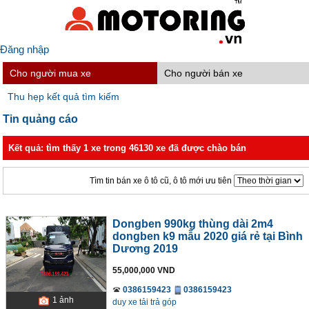
Đăng nhập
Cho người mua xe
Cho người bán xe
Thu hẹp kết quả tìm kiếm
Tin quảng cáo
Kết quả: tìm thấy 1 xe trong 46130 xe đã được chào bán
Tìm tin bán xe ô tô cũ, ô tô mới ưu tiên
Dongben 990kg thùng dài 2m4
dongben k9 mẫu 2020 giá rẻ tại Bình
Dương 2019
55,000,000 VND
0386159423
0386159423
1
ảnh
duy xe tải trả góp