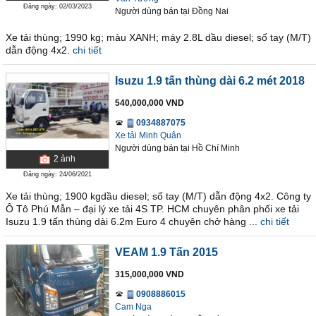
Đăng ngày: 02/03/2023
Người dùng bán
tại
Ðồng Nai
Xe tải thùng; 1990 kg; màu XANH; máy 2.8L dầu diesel; số tay (M/T)
dẫn động 4x2.
chi tiết
Isuzu 1.9 tấn thùng dài 6.2 mét 2018
540,000,000 VND
0934887075
Xe tải Minh Quân
Người dùng bán
tại
Hồ Chí Minh
2
ảnh
Đăng ngày: 24/06/2021
Xe tải thùng; 1900 kgdầu diesel; số tay (M/T) dẫn động 4x2. Công ty
Ô Tô Phú Mẫn – đại lý xe tải 4S TP. HCM chuyên phân phối xe tải
Isuzu 1.9 tấn thùng dài 6.2m Euro 4 chuyên chở hàng ...
chi tiết
VEAM 1.9 Tấn 2015
315,000,000 VND
0908886015
Cam Nga