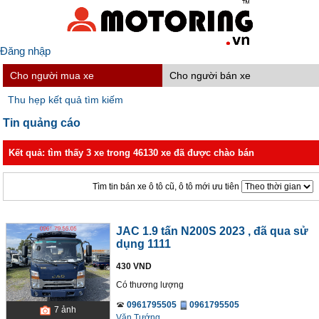
Đăng nhập
Cho người mua xe
Cho người bán xe
Thu hẹp kết quả tìm kiếm
Tin quảng cáo
Kết quả: tìm thấy 3 xe trong 46130 xe đã được chào bán
Tìm tin bán xe ô tô cũ, ô tô mới ưu tiên
JAC 1.9 tấn N200S 2023
, đã qua sử
dụng 1111
430 VND
Có thương lượng
0961795505
0961795505
7
ảnh
Văn Tướng