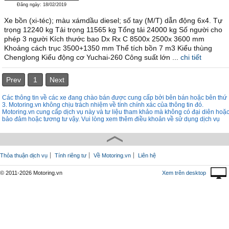
Đăng ngày: 18/02/2019
Xe bồn (xi-téc); màu xámdầu diesel; số tay (M/T) dẫn động 6x4. Tự
trọng 12240 kg Tải trọng 11565 kg Tổng tải 24000 kg Số người cho
phép 3 người Kích thước bao Dx Rx C 8500x 2500x 3600 mm
Khoảng cách trục 3500+1350 mm Thể tích bồn 7 m3 Kiểu thùng
Chenglong Kiểu động cơ Yuchai-260 Công suất lớn ...
chi tiết
Prev
1
Next
Các thông tin về các xe đang chào bán được cung cấp bởi bên bán hoặc bên thứ
3. Motoring.vn không chịu trách nhiệm về tính chính xác của thông tin đó.
Motoring.vn cung cấp dịch vụ này và tư liệu tham khảo mà không có đại diên hoặ
bảo đảm hoặc tương tư vậy. Vui lòng xem thêm điều khoản về sử dụng dịch vụ
Thỏa thuận dịch vụ
Tính riêng tư
Về Motoring.vn
Liên hệ
© 2011-2026 Motoring.vn
Xem trên desktop