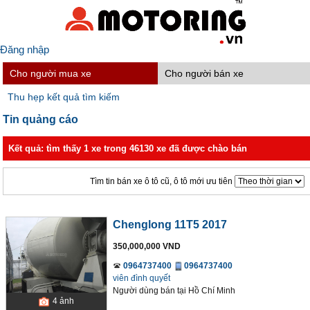
Đăng nhập
Cho người mua xe
Cho người bán xe
Thu hẹp kết quả tìm kiếm
Tin quảng cáo
Kết quả: tìm thấy 1 xe trong 46130 xe đã được chào bán
Tìm tin bán xe ô tô cũ, ô tô mới ưu tiên
Chenglong 11T5 2017
350,000,000 VND
0964737400
0964737400
viên đình quyết
Người dùng bán
tại
Hồ Chí Minh
4
ảnh