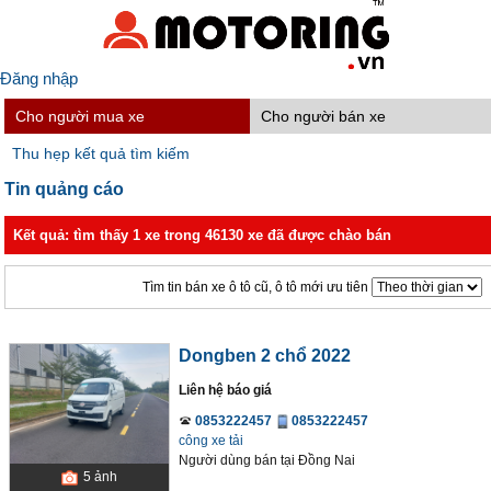
Đăng nhập
Cho người mua xe
Cho người bán xe
Thu hẹp kết quả tìm kiếm
Tin quảng cáo
Kết quả: tìm thấy 1 xe trong 46130 xe đã được chào bán
Tìm tin bán xe ô tô cũ, ô tô mới ưu tiên
Dongben 2 chổ 2022
Liên hệ báo giá
0853222457
0853222457
công xe tải
Người dùng bán
tại
Ðồng Nai
5
ảnh