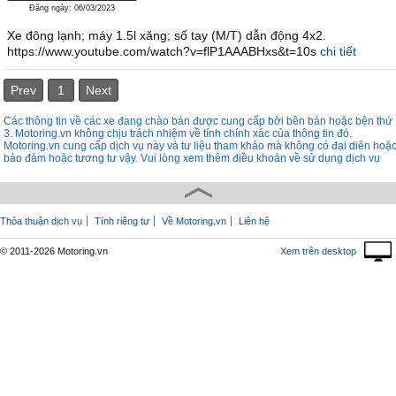
Đăng ngày: 06/03/2023
Xe đông lạnh; máy 1.5l xăng; số tay (M/T) dẫn động 4x2.
https://www.youtube.com/watch?v=flP1AAABHxs&t=10s
chi tiết
Prev
1
Next
Các thông tin về các xe đang chào bán được cung cấp bởi bên bán hoặc bên thứ
3. Motoring.vn không chịu trách nhiệm về tính chính xác của thông tin đó.
Motoring.vn cung cấp dịch vụ này và tư liệu tham khảo mà không có đại diên hoặ
bảo đảm hoặc tương tư vậy. Vui lòng xem thêm điều khoản về sử dụng dịch vụ
Thỏa thuận dịch vụ
Tính riêng tư
Về Motoring.vn
Liên hệ
© 2011-2026 Motoring.vn
Xem trên desktop