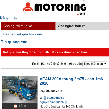
Đăng nhập
Cho người mua xe
Cho người bán xe
Thu hẹp kết quả tìm kiếm
Tin quảng cáo
Kết quả: tìm thấy 2 xe trong 46130 xe đã được chào bán
Tìm tin bán xe ô tô cũ, ô tô mới ưu tiên
VEAM 200A thùng 3m75 - cao 1m6
2016
80,000,000 VND
0926265961
nguyendinhquochuy
1
ảnh
Người dùng bán
tại
Hồ Chí Minh