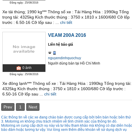
Đăng ngày: 25/08/2016
Xe tải thùng; 1990 kg*** Thông số xe : Tải Hàng Hóa : 1990kg Tổng
trọng tải: 4325kg Kích thước thùng : 3750 x 1810 x 1600/680 Cỡ lốp
trước : 6.50-16 Cỡ lốp sau : ...
chi tiết
VEAM 200A 2016
Liên hệ báo giá
nguyendinhquochuy
Người dùng bán
tại
Hồ Chí Minh
0
ảnh
Đăng ngày: 25/08/2016
Xe đông lạnh*** Thông số xe : Tải Hàng Hóa : 1990kg Tổng trọng tải:
4325kg Kích thước thùng : 3750 x 1810 x 1600/680 Cỡ lốp trước :
6.50-16 Cỡ lốp sau ...
chi tiết
Prev
1
Next
Các thông tin về các xe đang chào bán được cung cấp bởi bên bán hoặc bên thứ
3. Motoring.vn không chịu trách nhiệm về tính chính xác của thông tin đó.
Motoring.vn cung cấp dịch vụ này và tư liệu tham khảo mà không có đại diên hoặ
bảo đảm hoặc tương tư vậy. Vui lòng xem thêm điều khoản về sử dụng dịch vụ