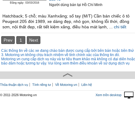
Đăng ngày: 03/03/2016
Người dùng bán
tại
Hồ Chí Minh
Hatchback; 5 chỗ; màu Xanhxăng; số tay (M/T) Cần bán chiếc ô tô
Peugeot 205 đời 1989, xe dáng đẹp, nhỏ gọn, không lỗi thời, đồng
sơn, nội thất đẹp, rất tiết kiệm xăng, điều hòa mát lạnh, ...
chi tiết
Prev
1
Next
Các thông tin về các xe đang chào bán được cung cấp bởi bên bán hoặc bên thứ
3. Motoring.vn không chịu trách nhiệm về tính chính xác của thông tin đó.
Motoring.vn cung cấp dịch vụ này và tư liệu tham khảo mà không có đại diên hoặ
bảo đảm hoặc tương tư vậy. Vui lòng xem thêm điều khoản về sử dụng dịch vụ
Thỏa thuận dịch vụ
Tính riêng tư
Về Motoring.vn
Liên hệ
© 2011-2026 Motoring.vn
Xem trên desktop