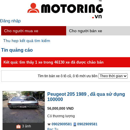
Đăng nhập
Cho người mua xe
Cho người bán xe
Thu hẹp kết quả tìm kiếm
Tin quảng cáo
Kết quả: tìm thấy 1 xe trong 46130 xe đã được chào bán
Tìm tin bán xe ô tô cũ, ô tô mới ưu tiên
Peugeot 205 1989
, đã qua sử dụng
100000
56,000,000 VND
Có thương lượng
0902909581
0902909581
3
ảnh
Bac Tu