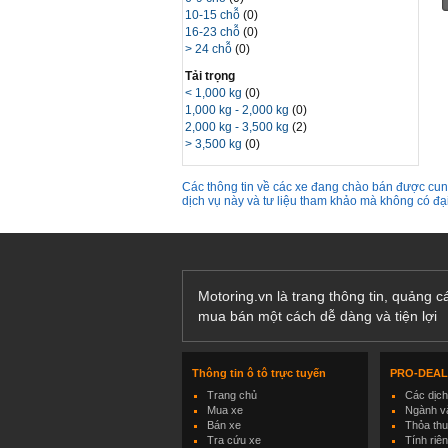
10-15 chỗ
(0)
16-23 chỗ
(0)
> 24 chỗ
(0)
Tải trọng
< 1,000 kg
(0)
1,000 kg - 2,000 kg
(0)
2,000 kg - 3,500 kg
(2)
> 3,500 kg
(0)
Các thông tin về các xe đang chào bán được cung
dịch vụ này và tư liệu tham khảo mà không có đ
Motoring.vn là trang thông tin, quảng 
mua bán một cách dễ dàng và tiện lợi
Thông tin ô tô trực tuyến
PRO-DEA
Trang chủ
Các dịc
Mua xe
Ngành và
Bán xe
Thỏa th
Tra cứu xe
Tính riê