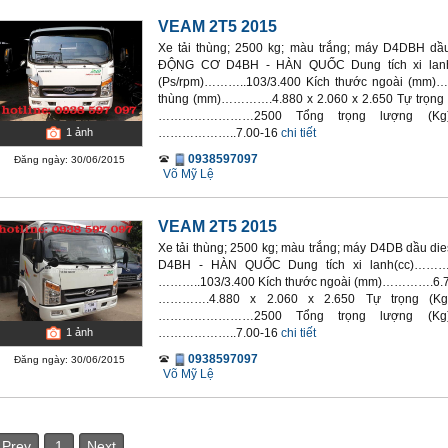
VEAM 2T5 2015
Xe tải thùng; 2500 kg; màu trắng; máy D4DBH dầu
ĐỘNG CƠ D4BH - HÀN QUỐC Dung tích xi lan
(Ps/rpm)………..103/3.400 Kích thước ngoài (mm)…
thùng (mm)………….4.880 x 2.060 x 2.650 Tự trọ
……………………2500 Tổng trọng lượng (Kg)…
………………..7.00-16
chi tiết
1
ảnh
0938597097
Đăng ngày: 30/06/2015
Võ Mỹ Lệ
VEAM 2T5 2015
Xe tải thùng; 2500 kg; màu trắng; máy D4DB dầu di
D4BH - HÀN QUỐC Dung tích xi lanh(cc)………
………..103/3.400 Kích thước ngoài (mm)………….6.780
………….4.880 x 2.060 x 2.650 Tự trọng (
……………………2500 Tổng trọng lượng (Kg)…
………………..7.00-16
chi tiết
1
ảnh
0938597097
Đăng ngày: 30/06/2015
Võ Mỹ Lệ
Prev
1
Next