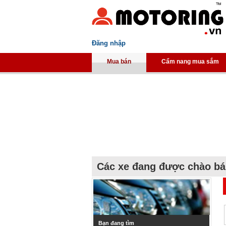
Đăng nhập
Mua bán
Cẩm nang mua sắm
Các xe đang được chào b
Bạn đang tìm