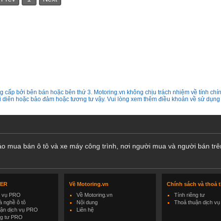
 cấp bởi bên bán hoặc bên thứ 3. Motoring.vn không chịu trách nhiệm về tính chín
ại diên hoặc bảo đảm hoặc tương tư vậy. Vui lòng xem thêm điều khoản về sử dụng
cáo mua bán ô tô và xe máy công trình, nơi người mua và người bán trê
LER
Về Motoring.vn
Chính sách và thoả 
h vụ PRO
Về Motoring.vn
Tính riêng tư
 nghề ô tô
Nội dung
Thoả thuận dịch vụ
uận dịch vụ PRO
Liên hệ
ng tư PRO