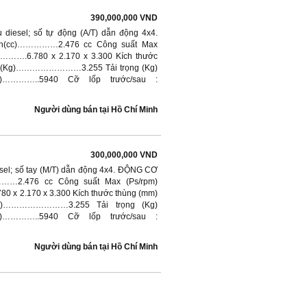
390,000,000 VND
 diesel; số tự động (A/T) dẫn động 4x4.
h(cc)……………2.476 cc Công suất Max
……….6.780 x 2.170 x 3.300 Kích thước
ng (Kg)……………………3.255 Tải trọng (Kg)
………..5940 Cỡ lốp trước/sau :
Người dùng bán
tại
Hồ Chí Minh
300,000,000 VND
esel; số tay (M/T) dẫn động 4x4. ĐỘNG CƠ
……2.476 cc Công suất Max (Ps/rpm)
 x 2.170 x 3.300 Kích thước thùng (mm)
Kg)……………………3.255 Tải trọng (Kg)
………..5940 Cỡ lốp trước/sau :
Người dùng bán
tại
Hồ Chí Minh