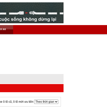
án xe
xe ô tô cũ, ô tô mới ưu tiên