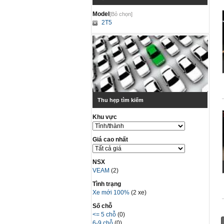
Model
[Bỏ chọn]
2T5
Thu hẹp tìm kiếm
Khu vực
Giá cao nhất
NSX
VEAM
(2)
Tình trạng
Xe mới 100%
(2 xe)
Số chỗ
<= 5 chỗ
(0)
6-9 chỗ
(0)