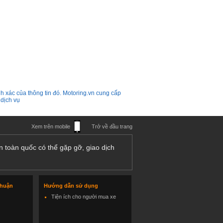
h xác của thông tin đó. Motoring.vn cung cấp
 dịch vụ
Xem trên mobile
Trở về đầu trang
n toàn quốc có thể gặp gỡ, giao dịch
thuận
Hướng dẫn sử dụng
Tiện ích cho người mua xe