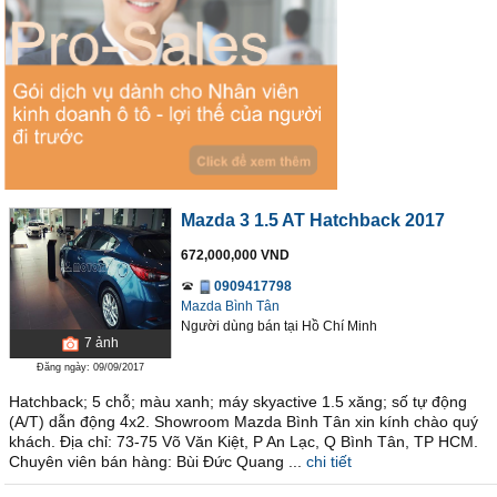
Mazda 3 1.5 AT Hatchback 2017
672,000,000 VND
0909417798
Mazda Bình Tân
Người dùng bán
tại
Hồ Chí Minh
7
ảnh
Đăng ngày: 09/09/2017
Hatchback; 5 chỗ; màu xanh; máy skyactive 1.5 xăng; số tự động
(A/T) dẫn động 4x2. Showroom Mazda Bình Tân xin kính chào quý
khách. Địa chỉ: 73-75 Võ Văn Kiệt, P An Lạc, Q Bình Tân, TP HCM.
Chuyên viên bán hàng: Bùi Đức Quang ...
chi tiết