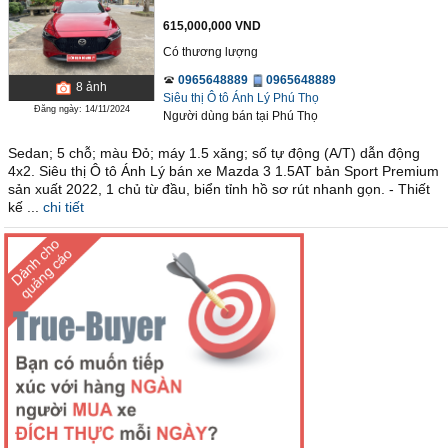
615,000,000 VND
Có thương lượng
0965648889
0965648889
8
ảnh
Siêu thị Ô tô Ánh Lý Phú Thọ
Đăng ngày: 14/11/2024
Người dùng bán
tại
Phú Thọ
Sedan; 5 chỗ; màu Đỏ; máy 1.5 xăng; số tự động (A/T) dẫn động
4x2. Siêu thị Ô tô Ánh Lý bán xe Mazda 3 1.5AT bản Sport Premium
sản xuất 2022, 1 chủ từ đầu, biển tỉnh hồ sơ rút nhanh gọn. - Thiết
kế ...
chi tiết