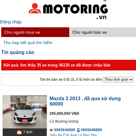
Đăng nhập
Cho người mua xe
Cho người bán xe
Thu hẹp kết quả tìm kiếm
Tin quảng cáo
Kết quả: tìm thấy 35 xe trong 46130 xe đã được chào bán
Tìm tin bán xe ô tô cũ, ô tô mới ưu tiên
Mazda 3 2013
, đã qua sử dụng
60000
295,000,000 VND
Có thương lượng
0965648889
0965648889
7
ảnh
Siêu thị Ô tô Ánh Lý Phú Thọ