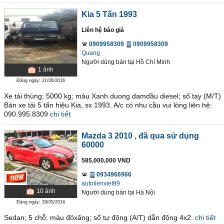
Kia 5 Tấn 1993
Liên hệ báo giá
0909958309
0909958309
Quang
Người dùng bán
tại
Hồ Chí Minh
1
ảnh
Đăng ngày: 21/06/2016
Xe tải thùng; 5000 kg; màu Xanh duong damdầu diesel; số tay (M/T)
Bán xe tải 5 tấn hiệu Kia, sx 1993. A/c có nhu cầu vui lòng liên hệ:
090.995.8309
chi tiết
Mazda 3 2010
, đã qua sử dụng
60000
585,000,000 VND
0934966966
autolienviet99
10
ảnh
Người dùng bán
tại
Hà Nội
Đăng ngày: 29/05/2016
Sedan; 5 chỗ; màu đỏxăng; số tự động (A/T) dẫn động 4x2.
chi tiết