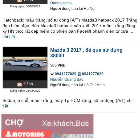
Duongvietba
Đăng ngày: 06/10/2022
Người dùng bán
tại
Hà Nội
Hatchback; màu trắng; số tự động (A/T) Mazda3 hatback 2017 Trắng
đẹp hiếm độc. Bán Mazda3 hatback sản xuất 2017 mầu Trắng đăng
ký HN tncc rất đẹp hiếm có phiên bản Facelift phanh điện tử cửa ...
chi tiết
Mazda 3 2017
, đã qua sử dụng
38000
565 VND
0941277029
0941277029
Nguyễn Quang Bảo
5
ảnh
Người dùng bán
tại
Hồ Chí Minh
Đăng ngày: 25/03/2020
Sedan; 5 chỗ; màu Trắng; máy Tp.HCM xăng; số tự động (A/T)
chi
tiết