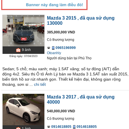
Mazda 3 2015
, đã qua sử dụng
130000
385,000,000 VND
Có thương lượng
0965196999
9
ảnh
Otoanhly
Đăng ngày: 07/04/2023
Người dùng bán
tại
Phú Thọ
Sedan; 5 chỗ; màu xanh; máy 1.5AT xăng; số tự động (A/T) dẫn
động 4x2. Siêu thị Ô tô Ánh Lý bán xe Mazda 3 1.5AT sản xuất 2015,
biển tỉnh hồ sơ rút nhanh gọn. Thiết kế hiện đại, không gian rộng
thoáng, sơn si ...
chi tiết
Mazda 3 2017
, đã qua sử dụng
40000
540,000,000 VND
Có thương lượng
0914618805
0914618805
1
ảnh