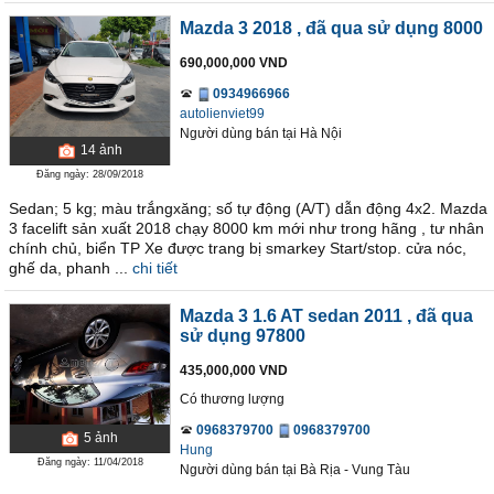
Mazda 3 2018
, đã qua sử dụng 8000
690,000,000 VND
0934966966
autolienviet99
Người dùng bán
tại
Hà Nội
14
ảnh
Đăng ngày: 28/09/2018
Sedan; 5 kg; màu trắngxăng; số tự động (A/T) dẫn động 4x2. Mazda
3 facelift sản xuất 2018 chạy 8000 km mới như trong hãng , tư nhân
chính chủ, biển TP Xe được trang bị smarkey Start/stop. cửa nóc,
ghế da, phanh ...
chi tiết
Mazda 3 1.6 AT sedan 2011
, đã qua
sử dụng 97800
435,000,000 VND
Có thương lượng
0968379700
0968379700
5
ảnh
Hung
Đăng ngày: 11/04/2018
Người dùng bán
tại
Bà Rịa - Vung Tàu