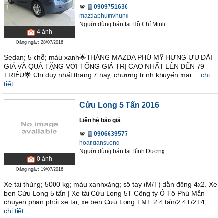
0909751636
mazdaphumyhung
Người dùng bán
tại
Hồ Chí Minh
4
ảnh
Đăng ngày: 28/07/2016
Sedan; 5 chỗ; màu xanh🌟THÁNG MAZDA PHÚ MỸ HƯNG ƯU ĐÃI
GIÁ VÀ QUÀ TẶNG VỚI TỔNG GIÁ TRỊ CAO NHẤT LÊN ĐẾN 79
TRIỆU🌟 Chỉ duy nhất tháng 7 này, chương trình khuyến mãi ...
chi
tiết
Cửu Long 5 Tấn 2016
Liên hệ báo giá
0906639577
hoangansuong
Người dùng bán
tại
Bình Dương
0
ảnh
Đăng ngày: 19/07/2016
Xe tải thùng; 5000 kg; màu xanhxăng; số tay (M/T) dẫn động 4x2. Xe
ben Cửu Long 5 tấn | Xe tải Cửu Long 5T Công ty Ô Tô Phú Mẫn
chuyên phân phối xe tải, xe ben Cửu Long TMT 2.4 tấn/2.4T/2T4, ...
chi tiết