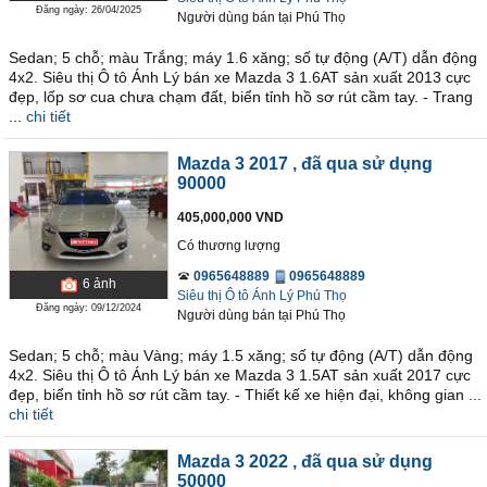
Đăng ngày: 26/04/2025
Người dùng bán
tại
Phú Thọ
Sedan; 5 chỗ; màu Trắng; máy 1.6 xăng; số tự động (A/T) dẫn động
4x2. Siêu thị Ô tô Ánh Lý bán xe Mazda 3 1.6AT sản xuất 2013 cực
đẹp, lốp sơ cua chưa chạm đất, biển tỉnh hồ sơ rút cầm tay. - Trang
...
chi tiết
Mazda 3 2017
, đã qua sử dụng
90000
405,000,000 VND
Có thương lượng
0965648889
0965648889
6
ảnh
Siêu thị Ô tô Ánh Lý Phú Thọ
Đăng ngày: 09/12/2024
Người dùng bán
tại
Phú Thọ
Sedan; 5 chỗ; màu Vàng; máy 1.5 xăng; số tự động (A/T) dẫn động
4x2. Siêu thị Ô tô Ánh Lý bán xe Mazda 3 1.5AT sản xuất 2017 cực
đẹp, biển tỉnh hồ sơ rút cầm tay. - Thiết kế xe hiện đại, không gian ...
chi tiết
Mazda 3 2022
, đã qua sử dụng
50000