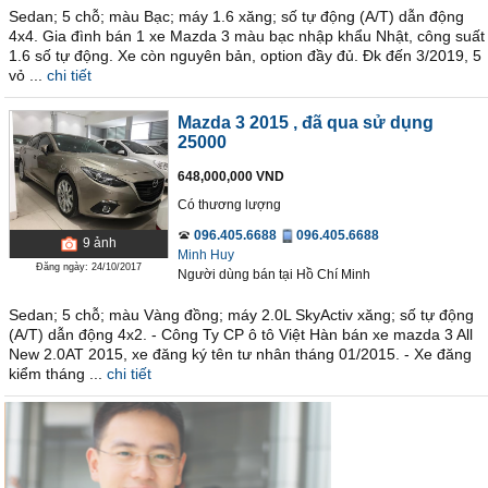
Sedan; 5 chỗ; màu Bạc; máy 1.6 xăng; số tự động (A/T) dẫn động
4x4. Gia đình bán 1 xe Mazda 3 màu bạc nhập khẩu Nhật, công suất
1.6 số tự động. Xe còn nguyên bản, option đầy đủ. Đk đến 3/2019, 5
vỏ ...
chi tiết
Mazda 3 2015
, đã qua sử dụng
25000
648,000,000 VND
Có thương lượng
096.405.6688
096.405.6688
9
ảnh
Minh Huy
Đăng ngày: 24/10/2017
Người dùng bán
tại
Hồ Chí Minh
Sedan; 5 chỗ; màu Vàng đồng; máy 2.0L SkyActiv xăng; số tự động
(A/T) dẫn động 4x2. - Công Ty CP ô tô Việt Hàn bán xe mazda 3 All
New 2.0AT 2015, xe đăng ký tên tư nhân tháng 01/2015. - Xe đăng
kiểm tháng ...
chi tiết