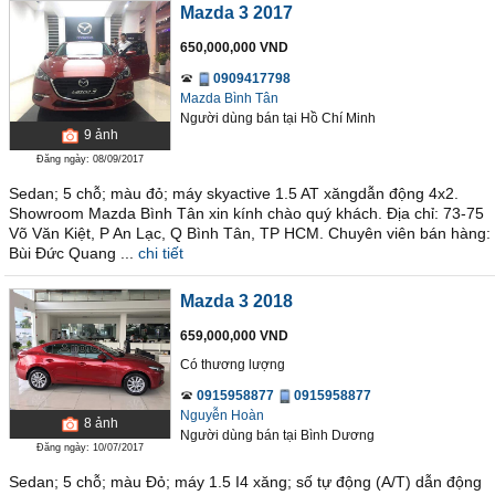
Mazda 3 2017
650,000,000 VND
0909417798
Mazda Bình Tân
Người dùng bán
tại
Hồ Chí Minh
9
ảnh
Đăng ngày: 08/09/2017
Sedan; 5 chỗ; màu đỏ; máy skyactive 1.5 AT xăngdẫn động 4x2.
Showroom Mazda Bình Tân xin kính chào quý khách. Địa chỉ: 73-75
Võ Văn Kiệt, P An Lạc, Q Bình Tân, TP HCM. Chuyên viên bán hàng:
Bùi Đức Quang ...
chi tiết
Mazda 3 2018
659,000,000 VND
Có thương lượng
0915958877
0915958877
Nguyễn Hoàn
8
ảnh
Người dùng bán
tại
Bình Dương
Đăng ngày: 10/07/2017
Sedan; 5 chỗ; màu Đỏ; máy 1.5 I4 xăng; số tự động (A/T) dẫn động