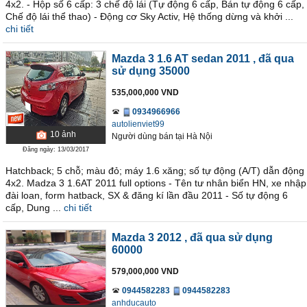
4x2. - Hộp số 6 cấp: 3 chế độ lái (Tự động 6 cấp, Bán tự động 6 cấp,
Chế độ lái thể thao) - Động cơ Sky Activ, Hệ thống dừng và khởi ...
chi tiết
Mazda 3 1.6 AT sedan 2011
, đã qua
sử dụng 35000
535,000,000 VND
0934966966
autolienviet99
10
ảnh
Người dùng bán
tại
Hà Nội
Đăng ngày: 13/03/2017
Hatchback; 5 chỗ; màu đỏ; máy 1.6 xăng; số tự động (A/T) dẫn động
4x2. Madza 3 1.6AT 2011 full options - Tên tư nhân biển HN, xe nhập
đài loan, form hatback, SX & đăng kí lần đầu 2011 - Số tự động 6
cấp, Dung ...
chi tiết
Mazda 3 2012
, đã qua sử dụng
60000
579,000,000 VND
0944582283
0944582283
anhducauto