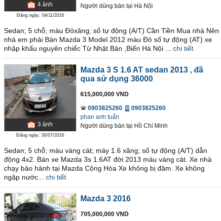
4
ảnh
Người dùng bán
tại
Hà Nội
Đăng ngày: 04/11/2016
Sedan; 5 chỗ; màu Đỏxăng; số tự động (A/T) Cần Tiền Mua nhà Nên
nhà em phải Bán Mazda 3 Model 2012 màu Đỏ số tự động (AT) xe
nhập khẩu nguyên chiếc Từ Nhật Bản ,Biển Hà Nội ...
chi tiết
Mazda 3 S 1.6 AT sedan 2013
, đã
qua sử dụng 36000
615,000,000 VND
0903825260
0903825260
phan anh tuấn
3
ảnh
Người dùng bán
tại
Hồ Chí Minh
Đăng ngày: 30/07/2016
Sedan; 5 chỗ; màu vàng cát; máy 1.6 xăng; số tự động (A/T) dẫn
động 4x2. Bán xe Mazda 3s 1.6AT đời 2013 màu vàng cát. Xe nhà
chạy bảo hành tại Mazda Cộng Hòa Xe không bị đâm. Xe không
ngập nước...
chi tiết
Mazda 3 2016
705,000,000 VND