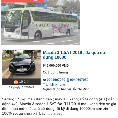
Mazda 3 1.5AT 2018
, đã qua sử
dụng 10000
645,000,000 VND
Có thương lượng
0944607080
0944607080
10
ảnh
Trần Mỹ Nhung
Đăng ngày: 22/08/2019
Người dùng bán
tại
Hồ Chí Minh
Sedan; 1.5 kg; màu Xanh đen ; máy 1.5 xăng; số tự động (A/T) dẫn
động 4x2. Mazda 3 sedan 1.5AT Đời T11/2018 màu xanh đen xe gia
đình mua mới một chủ sử dụng rất kỹ đi đúng 10000km sơn zin
100% sơcua chưa xài bảo ...
chi tiết