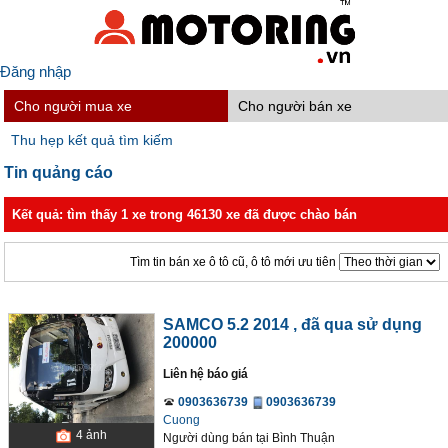
Đăng nhập
Cho người mua xe
Cho người bán xe
Thu hẹp kết quả tìm kiếm
Tin quảng cáo
Kết quả: tìm thấy 1 xe trong 46130 xe đã được chào bán
Tìm tin bán xe ô tô cũ, ô tô mới ưu tiên
SAMCO 5.2 2014
, đã qua sử dụng
200000
Liên hệ báo giá
0903636739
0903636739
Cuong
4
ảnh
Người dùng bán
tại
Bình Thuận