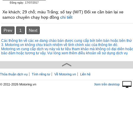
Đăng ngày: 17/07/2017
Xe khách; 29 chỗ; màu Trắng; số tay (M/T) Đổi xe cần bán lại xe
samco chuyên chạy hợp đồng
chi tiết
Prev
1
Next
Các thông tin về các xe đang chào bán được cung cấp bởi bên bán hoặc bên thứ
3. Motoring.vn không chịu trách nhiệm về tính chính xác của thông tin đó.
Motoring.vn cung cấp dịch vụ này và tư liệu tham khảo mà không có đại diên hoặ
bảo đảm hoặc tương tư vậy. Vui lòng xem thêm điều khoản về sử dụng dịch vụ
Thỏa thuận dịch vụ
Tính riêng tư
Về Motoring.vn
Liên hệ
© 2011-2026 Motoring.vn
Xem trên desktop