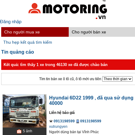
Đăng nhập
Cho người mua xe
Cho người bán xe
Thu hẹp kết quả tìm kiếm
Tin quảng cáo
Kết quả: tìm thấy 1 xe trong 46130 xe đã được chào bán
Tìm tin bán xe ô tô cũ, ô tô mới ưu tiên
Hyundai 6D22 1999
, đã qua sử dụng
40000
Liên hệ báo giá
0913198599
0913198599
vutrungyen
5
ảnh
Người dùng bán
tại
Vĩnh Phúc