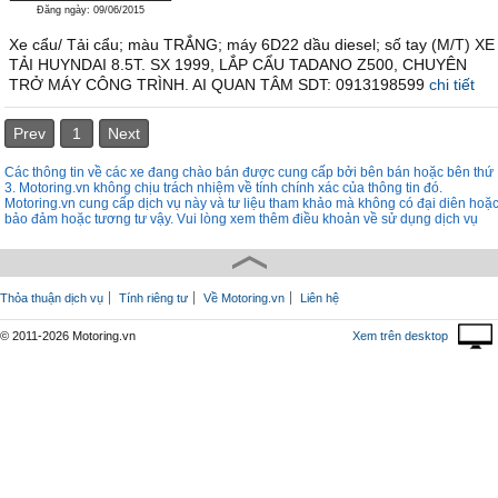
Đăng ngày: 09/06/2015
Xe cẩu/ Tải cẩu; màu TRẮNG; máy 6D22 dầu diesel; số tay (M/T) XE
TẢI HUYNDAI 8.5T. SX 1999, LẮP CẨU TADANO Z500, CHUYÊN
TRỞ MÁY CÔNG TRÌNH. AI QUAN TÂM SDT: 0913198599
chi tiết
Prev
1
Next
Các thông tin về các xe đang chào bán được cung cấp bởi bên bán hoặc bên thứ
3. Motoring.vn không chịu trách nhiệm về tính chính xác của thông tin đó.
Motoring.vn cung cấp dịch vụ này và tư liệu tham khảo mà không có đại diên hoặ
bảo đảm hoặc tương tư vậy. Vui lòng xem thêm điều khoản về sử dụng dịch vụ
Thỏa thuận dịch vụ
Tính riêng tư
Về Motoring.vn
Liên hệ
© 2011-2026 Motoring.vn
Xem trên desktop