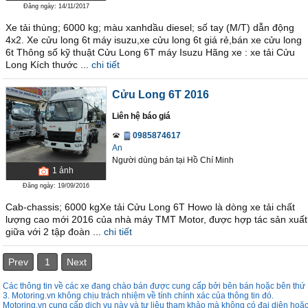
Đăng ngày: 14/11/2017
Xe tải thùng; 6000 kg; màu xanhdầu diesel; số tay (M/T) dẫn động
4x2. Xe cửu long 6t máy isuzu,xe cửu long 6t giá rẻ,bán xe cửu long
6t Thông số kỹ thuật Cửu Long 6T máy Isuzu Hãng xe : xe tải Cửu
Long Kích thước ...
chi tiết
Cửu Long 6T 2016
Liên hệ báo giá
0985874617
An
Người dùng bán
tại
Hồ Chí Minh
1
ảnh
Đăng ngày: 19/09/2016
Cab-chassis; 6000 kgXe tải Cửu Long 6T Howo là dòng xe tải chất
lượng cao mới 2016 của nhà máy TMT Motor, được hợp tác sản xuất
giữa với 2 tập đoàn ...
chi tiết
Prev
1
Next
Các thông tin về các xe đang chào bán được cung cấp bởi bên bán hoặc bên thứ
3. Motoring.vn không chịu trách nhiệm về tính chính xác của thông tin đó.
Motoring.vn cung cấp dịch vụ này và tư liệu tham khảo mà không có đại diên hoặ