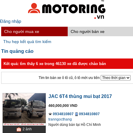
Đăng nhập
Cho người mua xe
Cho người bán xe
Thu hẹp kết quả tìm kiếm
Tin quảng cáo
Kết quả: tìm thấy 6 xe trong 46130 xe đã được chào bán
Tìm tin bán xe ô tô cũ, ô tô mới ưu tiên
JAC 6T4 thùng mui bạt 2017
460,000,000 VND
0934810807
0934810807
tranngocthang
Người dùng bán
tại
Hồ Chí Minh
2
ảnh