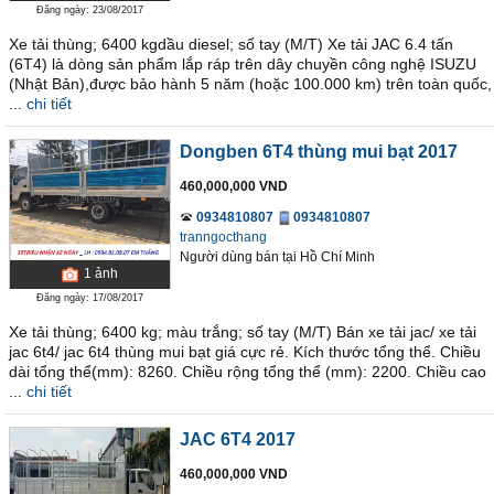
Đăng ngày: 23/08/2017
Xe tải thùng; 6400 kgdầu diesel; số tay (M/T) Xe tải JAC 6.4 tấn
(6T4) là dòng sản phẩm lắp ráp trên dây chuyền công nghệ ISUZU
(Nhật Bản),được bảo hành 5 năm (hoặc 100.000 km) trên toàn quốc,
...
chi tiết
Dongben 6T4 thùng mui bạt 2017
460,000,000 VND
0934810807
0934810807
tranngocthang
Người dùng bán
tại
Hồ Chí Minh
1
ảnh
Đăng ngày: 17/08/2017
Xe tải thùng; 6400 kg; màu trắng; số tay (M/T) Bán xe tải jac/ xe tải
jac 6t4/ jac 6t4 thùng mui bạt giá cực rẻ. Kích thước tổng thể. Chiều
dài tổng thể(mm): 8260. Chiều rộng tổng thể (mm): 2200. Chiều cao
...
chi tiết
JAC 6T4 2017
460,000,000 VND