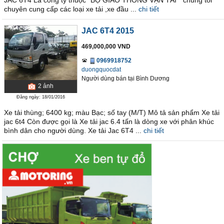
JAC 6T4 Là công ty thuộc “BỘ GIAO THÔNG VẬN TẢI “ chúng tôi
chuyên cung cấp các loại xe tải ,xe đầu ...
chi tiết
JAC 6T4 2015
469,000,000 VND
0969918752
duongquocdat
Người dùng bán
tại
Bình Dương
2
ảnh
Đăng ngày: 18/01/2016
Xe tải thùng; 6400 kg; màu Bạc; số tay (M/T) Mô tả sản phẩm Xe tải
jac 6t4 Còn được gọi là Xe tải jac 6.4 tấn là dòng xe với phân khúc
bình dân cho người dùng. Xe tải Jac 6T4 ...
chi tiết