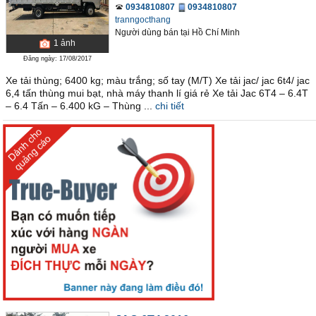
0934810807
0934810807
tranngocthang
Người dùng bán
tại
Hồ Chí Minh
1
ảnh
Đăng ngày: 17/08/2017
Xe tải thùng; 6400 kg; màu trắng; số tay (M/T) Xe tải jac/ jac 6t4/ jac
6,4 tấn thùng mui bạt, nhà máy thanh lí giá rẻ Xe tải Jac 6T4 – 6.4T
– 6.4 Tấn – 6.400 kG – Thùng ...
chi tiết