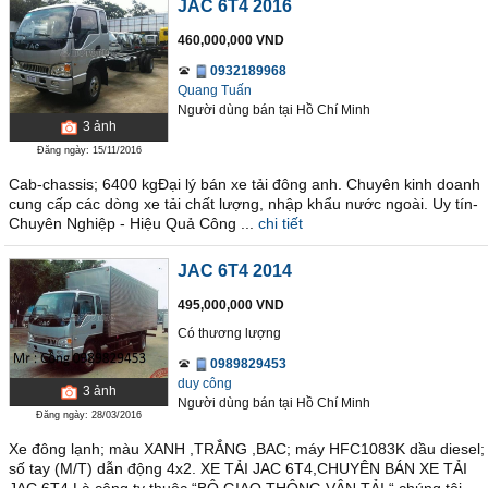
JAC 6T4 2016
460,000,000 VND
0932189968
Quang Tuấn
Người dùng bán
tại
Hồ Chí Minh
3
ảnh
Đăng ngày: 15/11/2016
Cab-chassis; 6400 kgĐại lý bán xe tải đông anh. Chuyên kinh doanh
cung cấp các dòng xe tải chất lượng, nhập khẩu nước ngoài. Uy tín-
Chuyên Nghiệp - Hiệu Quả Công ...
chi tiết
JAC 6T4 2014
495,000,000 VND
Có thương lượng
0989829453
duy công
3
ảnh
Người dùng bán
tại
Hồ Chí Minh
Đăng ngày: 28/03/2016
Xe đông lạnh; màu XANH ,TRẮNG ,BAC; máy HFC1083K dầu diesel;
số tay (M/T) dẫn động 4x2. XE TẢI JAC 6T4,CHUYÊN BÁN XE TẢI