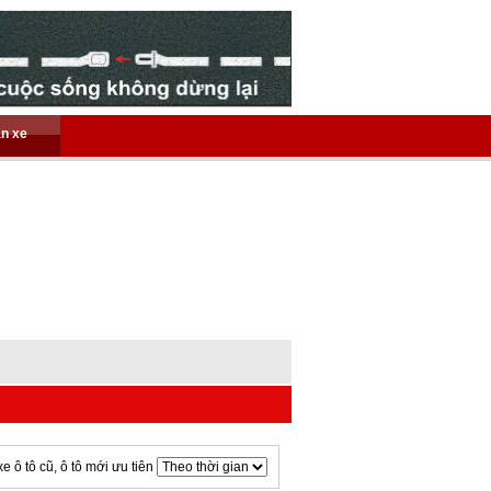
án xe
xe ô tô cũ, ô tô mới ưu tiên