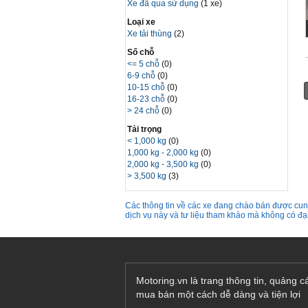
Xe đã qua sử dụng
(1 xe)
Loại xe
Xe tải thùng
(2)
Số chỗ
<= 5 chỗ
(0)
6-9 chỗ
(0)
10-15 chỗ
(0)
16-23 chỗ
(0)
> 24 chỗ
(0)
Tải trọng
< 1,000 kg
(0)
1,000 kg - 2,000 kg
(0)
2,000 kg - 3,500 kg
(0)
> 3,500 kg
(3)
Các thông tin về các xe đang chào bán được cung
dịch vụ này và tư liệu tham khảo mà không có đ
Motoring.vn là trang thông tin, quảng 
mua bán một cách dễ dàng và tiện lợi