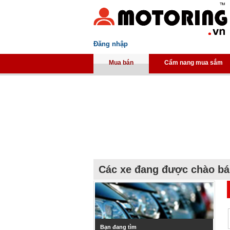
Đăng nhập
Mua bán
Cẩm nang mua sắm
Các xe đang được chào b
Bạn đang tìm