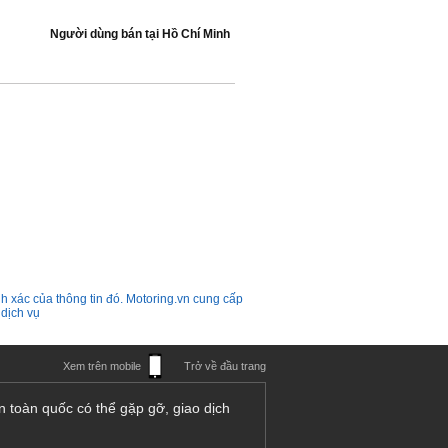
Người dùng bán
tại
Hồ Chí Minh
h xác của thông tin đó. Motoring.vn cung cấp
 dịch vụ
Xem trên mobile
Trở về đầu trang
n toàn quốc có thể gặp gỡ, giao dịch