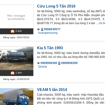
Cửu Long 5 Tấn 2016
Xe tải thùng; 5000 kg; màu xanhxăng; số tay (M/T) 
tải Cửu Long 5T Công ty Ô Tô Phú Mẫn chuyên phâ
tấn/2.4T/2T4, 3.5 tấn/3.5t/3t5, 4.5 tấn/4.5T/4T5, 
tấn/8T7/8.7T, trong đó xe ben cuu long 2.4 tan ...
chi ti
0906639577
0
ảnh
hoangansuong
Đăng ngày: 19/07/2016
Kia 5 Tấn 1993
Xe tải thùng; 5000 kg; màu Xanh duong damdầu diesel
sx 1993. A/c có nhu cầu vui lòng liên hệ: 090.995.83
0909958309
0909958309
Quang
1
ảnh
Đăng ngày: 21/06/2016
VEAM 5 tấn 2014
Cab-chassis; 5000 kg; màu xanh; máy Hyundai dầu di
tiết xin liên hệ: công ty ô tô Đông Anh 2975 Quốc L
phòng kinh doanh: 01655610269 A. Đồng (tư vấn