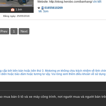
Website: http://otosg.herobo.com/banhang/
chi tiết
01655610269
1
ảnh
Mr. Sơn
Đăng ngày: 25/05/2016
Prev
1
Next
 cấp bởi bên bán hoặc bên thứ 3. Motoring.vn không chịu trách nhiệm về tính chín
ại diên hoặc bảo đảm hoặc tương tư vậy. Vui lòng xem thêm điều khoản về sử dụng
cáo mua bán ô tô và xe máy công trình, nơi người mua và người bán trê