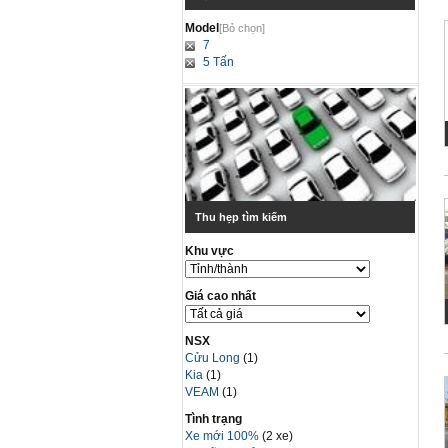
Model
[Bỏ chọn]
7
5 Tấn
Thu hẹp tìm kiếm
Khu vực
Giá cao nhất
NSX
Cửu Long
(1)
Kia
(1)
VEAM
(1)
Tình trạng
Xe mới 100%
(2 xe)