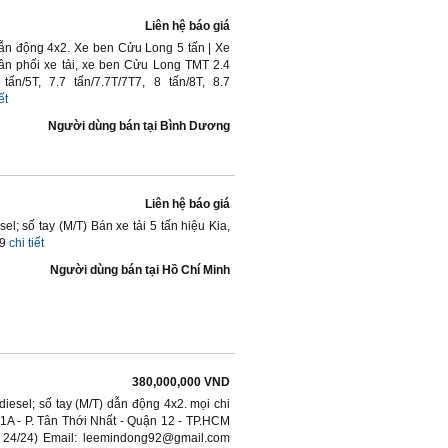
Liên hệ báo giá
dẫn động 4x2. Xe ben Cửu Long 5 tấn | Xe
n phối xe tải, xe ben Cửu Long TMT 2.4
5 tấn/5T, 7.7 tấn/7.7T/7T7, 8 tấn/8T, 8.7
ết
Người dùng bán
tại
Bình Dương
Liên hệ báo giá
; số tay (M/T) Bán xe tải 5 tấn hiệu Kia,
09
chi tiết
Người dùng bán
tại
Hồ Chí Minh
380,000,000 VND
esel; số tay (M/T) dẫn động 4x2. mọi chi
ộ 1A - P. Tân Thới Nhất - Quận 12 - TP.HCM
 24/24) Email: leemindong92@gmail.com