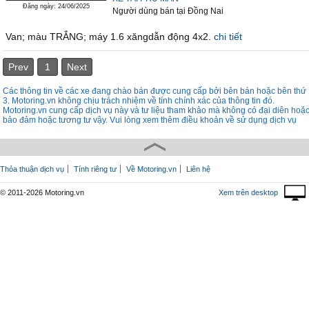
Đăng ngày: 24/06/2025
Người dùng bán
tại
Ðồng Nai
Van; màu TRẮNG; máy 1.6 xăngdẫn động 4x2.
chi tiết
Prev
1
Next
Các thông tin về các xe đang chào bán được cung cấp bởi bên bán hoặc bên thứ
3. Motoring.vn không chịu trách nhiệm về tính chính xác của thông tin đó.
Motoring.vn cung cấp dịch vụ này và tư liệu tham khảo mà không có đại diên hoặ
bảo đảm hoặc tương tư vậy. Vui lòng xem thêm điều khoản về sử dụng dịch vụ
Thỏa thuận dịch vụ
Tính riêng tư
Về Motoring.vn
Liên hệ
© 2011-2026 Motoring.vn
Xem trên desktop