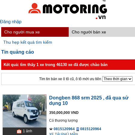
Đăng nhập
Cho người mua xe
Cho người bán xe
Thu hẹp kết quả tìm kiếm
Tin quảng cáo
Kết quả: tìm thấy 1 xe trong 46130 xe đã được chào bán
Tìm tin bán xe ô tô cũ, ô tô mới ưu tiên
Dongben 868 srm 2025
, đã qua sử
dụng 10
350,000,000 VND
Có thương lượng
0815120964
0815120964
1
ảnh
XE TẢI PHÚ MẪN