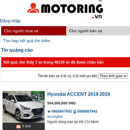
Đăng nhập
Cho người mua xe
Cho người bán xe
Thu hẹp kết quả tìm kiếm
Tin quảng cáo
Kết quả: tìm thấy 1 xe trong 46130 xe đã được chào bán
Tìm tin bán xe ô tô cũ, ô tô mới ưu tiên
Hyundai ACCENT 2019 2019
504,000,000 VND
0868867942
0868867942
leconglen
Người dùng bán
tại
Hồ Chí Minh
5
ảnh