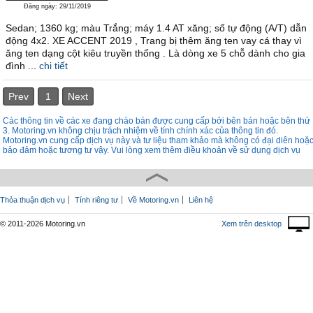
Đăng ngày: 29/11/2019
Sedan; 1360 kg; màu Trắng; máy 1.4 AT xăng; số tự động (A/T) dẫn
động 4x2. XE ACCENT 2019 , Trang bị thêm ăng ten vay cá thay vì
ăng ten dạng cột kiêu truyền thống . Là dòng xe 5 chỗ dành cho gia
đình ...
chi tiết
Prev
1
Next
Các thông tin về các xe đang chào bán được cung cấp bởi bên bán hoặc bên thứ
3. Motoring.vn không chịu trách nhiệm về tính chính xác của thông tin đó.
Motoring.vn cung cấp dịch vụ này và tư liệu tham khảo mà không có đại diên hoặ
bảo đảm hoặc tương tư vậy. Vui lòng xem thêm điều khoản về sử dụng dịch vụ
Thỏa thuận dịch vụ
Tính riêng tư
Về Motoring.vn
Liên hệ
© 2011-2026 Motoring.vn
Xem trên desktop