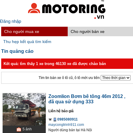
Đăng nhập
Cho người mua xe
Cho người bán xe
Thu hẹp kết quả tìm kiếm
Tin quảng cáo
Kết quả: tìm thấy 1 xe trong 46130 xe đã được chào bán
Tìm tin bán xe ô tô cũ, ô tô mới ưu tiên
Zoomlion Bơm bê tông 46m 2012
,
đã qua sử dụng 333
Liên hệ báo giá
0985080911
maycongtrinh911.com
5
ảnh
Người dùng bán
tại
Hà Nội