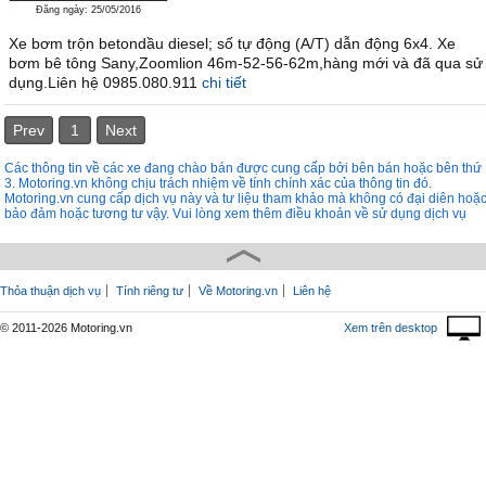
Đăng ngày: 25/05/2016
Xe bơm trộn betondầu diesel; số tự động (A/T) dẫn động 6x4. Xe
bơm bê tông Sany,Zoomlion 46m-52-56-62m,hàng mới và đã qua sử
dụng.Liên hệ 0985.080.911
chi tiết
Prev
1
Next
Các thông tin về các xe đang chào bán được cung cấp bởi bên bán hoặc bên thứ
3. Motoring.vn không chịu trách nhiệm về tính chính xác của thông tin đó.
Motoring.vn cung cấp dịch vụ này và tư liệu tham khảo mà không có đại diên hoặ
bảo đảm hoặc tương tư vậy. Vui lòng xem thêm điều khoản về sử dụng dịch vụ
Thỏa thuận dịch vụ
Tính riêng tư
Về Motoring.vn
Liên hệ
© 2011-2026 Motoring.vn
Xem trên desktop