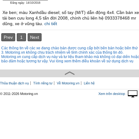
Đăng ngày: 14/10/2016
Xe ben; màu Xanhdầu diesel; số tay (M/T) dẫn động 4x4. Cần bán xe
tải ben cưu long 4,5 tấn đời 2008, chính chủ liên hệ 0933378468 mr
dũng, xe ở vũng tàu.
chi tiết
Prev
1
Next
Các thông tin về các xe đang chào bán được cung cấp bởi bên bán hoặc bên thứ
3. Motoring.vn không chịu trách nhiệm về tính chính xác của thông tin đó.
Motoring.vn cung cấp dịch vụ này và tư liệu tham khảo mà không có đại diên hoặ
bảo đảm hoặc tương tư vậy. Vui lòng xem thêm điều khoản về sử dụng dịch vụ
Thỏa thuận dịch vụ
Tính riêng tư
Về Motoring.vn
Liên hệ
© 2011-2026 Motoring.vn
Xem trên desktop