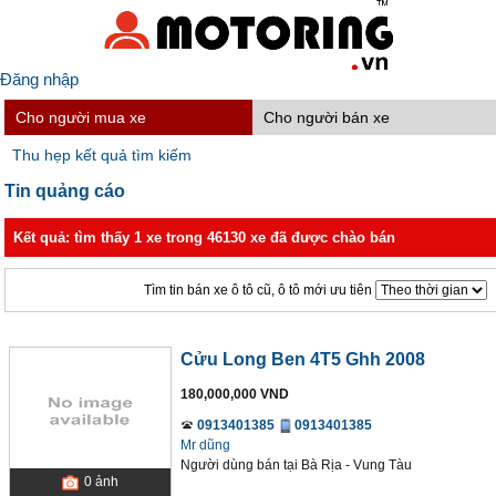
Đăng nhập
Cho người mua xe
Cho người bán xe
Thu hẹp kết quả tìm kiếm
Tin quảng cáo
Kết quả: tìm thấy 1 xe trong 46130 xe đã được chào bán
Tìm tin bán xe ô tô cũ, ô tô mới ưu tiên
Cửu Long Ben 4T5 Ghh 2008
180,000,000 VND
0913401385
0913401385
Mr dũng
Người dùng bán
tại
Bà Rịa - Vung Tàu
0
ảnh