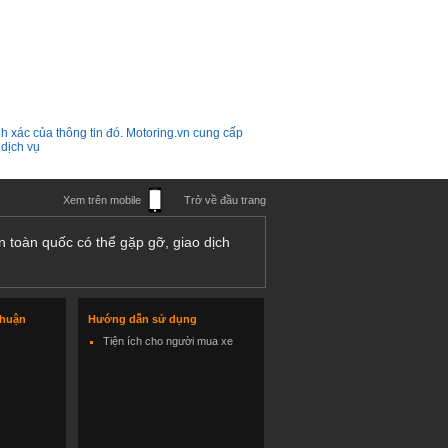
h xác của thông tin đó. Motoring.vn cung cấp
 dịch vụ
Xem trên mobile
Trở về đầu trang
n toàn quốc có thể gặp gỡ, giao dịch
thuận
Hướng dẫn sử dụng
Tiện ích cho người mua xe