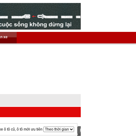
án xe
xe ô tô cũ, ô tô mới ưu tiên
Prev