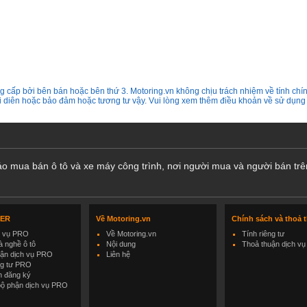
 cấp bởi bên bán hoặc bên thứ 3. Motoring.vn không chịu trách nhiệm về tính chín
ại diên hoặc bảo đảm hoặc tương tư vậy. Vui lòng xem thêm điều khoản về sử dụng
cáo mua bán ô tô và xe máy công trình, nơi người mua và người bán trê
LER
Về Motoring.vn
Chính sách và thoả 
h vụ PRO
Về Motoring.vn
Tính riêng tư
 nghề ô tô
Nội dung
Thoả thuận dịch vụ
uận dịch vụ PRO
Liên hệ
ng tư PRO
h đăng ký
bộ phận dịch vụ PRO