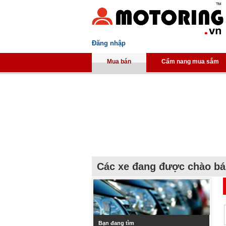
Đăng nhập
Mua bán
Cẩm nang mua sắm
Các xe đang được chào b
Bạn đang tìm