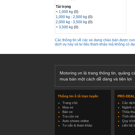
Tải trọng
< 1,000 kg
(0)
1,000 kg - 2,000 kg
(0)
2,000 kg - 3,500 kg
(0)
> 3,500 kg
(0)
Các thông tin về các xe đang chào bán được cung
dịch vụ này và tư liệu tham khảo mà không có đ
Motoring.vn là trang thông tin, quảng 
mua bán một cách dễ dàng và tiện lợi
Thông tin ô tô trực tuyến
PRO-DEA
Trang chủ
Các dịc
Mua xe
Ngành và
Bán xe
Thỏa th
Tra cứu xe
Tính riê
Auto shows online
Quy trìn
Tư vấn & tham khảo
Liên hệ 