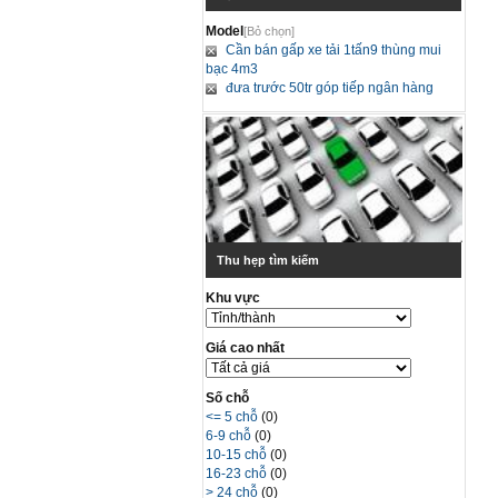
Model
[Bỏ chọn]
Cần bán gấp xe tải 1tấn9 thùng mui
bạc 4m3
đưa trước 50tr góp tiếp ngân hàng
Thu hẹp tìm kiếm
Khu vực
Giá cao nhất
Số chỗ
<= 5 chỗ
(0)
6-9 chỗ
(0)
10-15 chỗ
(0)
16-23 chỗ
(0)
> 24 chỗ
(0)