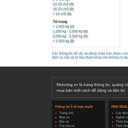
10-15 chỗ
(0)
16-23 chỗ
(0)
> 24 chỗ
(0)
Tải trọng
< 1,000 kg
(2)
1,000 kg - 2,000 kg
(0)
2,000 kg - 3,500 kg
(0)
> 3,500 kg
(0)
Các thông tin về các xe đang chào bán được cung
dịch vụ này và tư liệu tham khảo mà không có đ
Motoring.vn là trang thông tin, quảng 
mua bán một cách dễ dàng và tiện lợi
Thông tin ô tô trực tuyến
PRO-DEA
Trang chủ
Các dịc
Mua xe
Ngành và
Bán xe
Thỏa th
Tra cứu xe
Tính riê