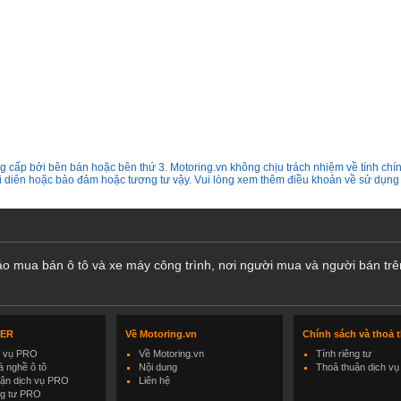
 cấp bởi bên bán hoặc bên thứ 3. Motoring.vn không chịu trách nhiệm về tính chín
ại diên hoặc bảo đảm hoặc tương tư vậy. Vui lòng xem thêm điều khoản về sử dụng
cáo mua bán ô tô và xe máy công trình, nơi người mua và người bán trê
LER
Về Motoring.vn
Chính sách và thoả 
h vụ PRO
Về Motoring.vn
Tính riêng tư
 nghề ô tô
Nội dung
Thoả thuận dịch vụ
uận dịch vụ PRO
Liên hệ
ng tư PRO