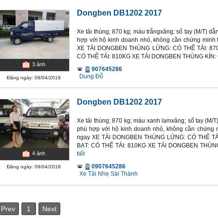
Dongben DB1202 2017
Xe tải thùng; 870 kg; màu trắngxăng; số tay (M/T) d
hợp với hộ kinh doanh nhỏ, không cần chứng minh t
XE TẢI DONGBEN THÙNG LỬNG: CÓ THỂ TẢI: 87
CÓ THỂ TẢI: 810KG XE TẢI DONGBEN THÙNG KÍN: C
3
ảnh
907645286
Dung Đỗ
Đăng ngày: 09/04/2018
Dongben DB1202 2017
Xe tải thùng; 870 kg; màu xanh lamxăng; số tay (M/
phù hợp với hộ kinh doanh nhỏ, không cần chứng m
ngay XE TẢI DONGBEN THÙNG LỬNG: CÓ THỂ TẢ
BẠT: CÓ THỂ TẢI: 810KG XE TẢI DONGBEN THÙNG 
tiết
4
ảnh
0907645286
Đăng ngày: 09/04/2018
Xe Tải Nhẹ Sài Thành
Prev
1
Next