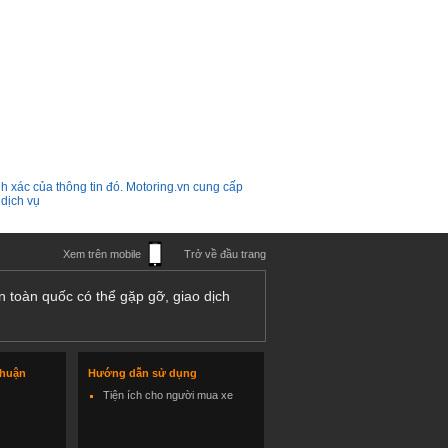
h xác của thông tin đó. Motoring.vn cung cấp
 dịch vụ
Xem trên mobile
Trở về đầu trang
n toàn quốc có thể gặp gỡ, giao dịch
thuận
Hướng dẫn sử dụng
Tiện ích cho người mua xe