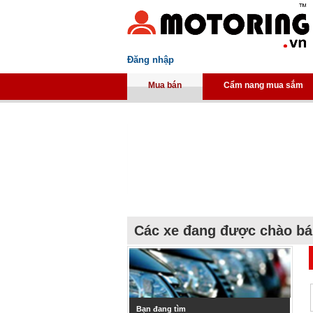
Đăng nhập
Mua bán
Cẩm nang mua sắm
Các xe đang được chào b
Bạn đang tìm