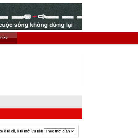
án xe
xe ô tô cũ, ô tô mới ưu tiên