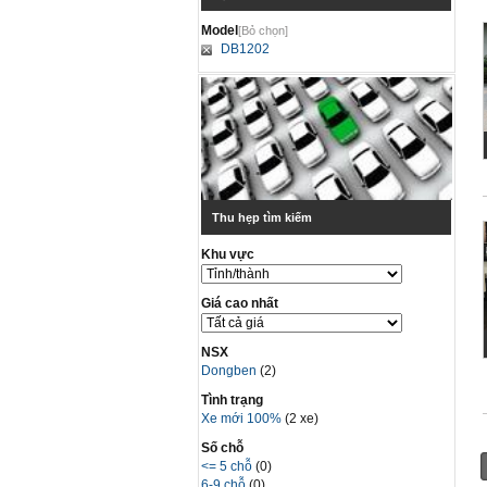
Model
[Bỏ chọn]
DB1202
Thu hẹp tìm kiếm
Khu vực
Giá cao nhất
NSX
Dongben
(2)
Tình trạng
Xe mới 100%
(2 xe)
Số chỗ
<= 5 chỗ
(0)
6-9 chỗ
(0)