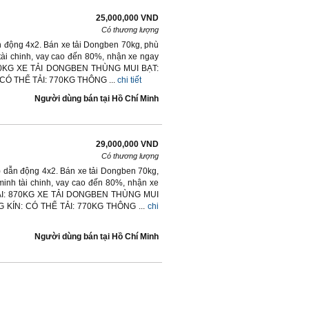
25,000,000 VND
Có thương lượng
ẫn động 4x2. Bán xe tải Dongben 70kg, phù
ài chinh, vay cao đến 80%, nhận xe ngay
0KG XE TẢI DONGBEN THÙNG MUI BẠT:
Ó THỂ TẢI: 770KG THÔNG ...
chi tiết
Người dùng bán
tại
Hồ Chí Minh
29,000,000 VND
Có thương lượng
T) dẫn động 4x2. Bán xe tải Dongben 70kg,
inh tài chinh, vay cao đến 80%, nhận xe
I: 870KG XE TẢI DONGBEN THÙNG MUI
KÍN: CÓ THỂ TẢI: 770KG THÔNG ...
chi
Người dùng bán
tại
Hồ Chí Minh