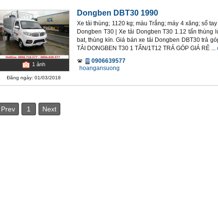
Dongben DBT30 1990
Xe tải thùng; 1120 kg; màu Trắng; máy 4 xăng; số ta
Dongben T30 | Xe tải Dongben T30 1.12 tấn thùng 
bat, thùng kín. Giá bán xe tải Dongben DBT30 trả g
TẢI DONGBEN T30 1 TẤN/1T12 TRẢ GÓP GIÁ RẺ ...
0906639577
1
ảnh
hoangansuong
Đăng ngày: 01/03/2018
Prev
1
Next