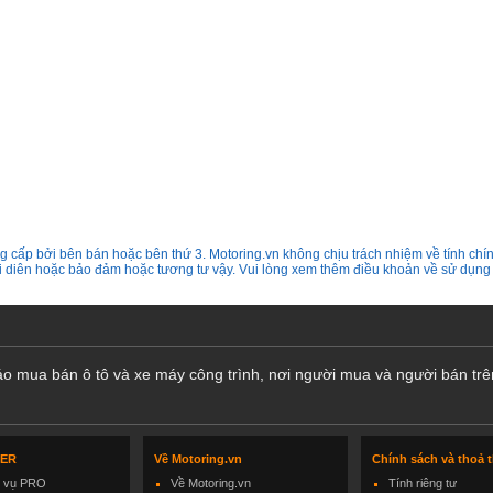
 cấp bởi bên bán hoặc bên thứ 3. Motoring.vn không chịu trách nhiệm về tính chín
ại diên hoặc bảo đảm hoặc tương tư vậy. Vui lòng xem thêm điều khoản về sử dụng
cáo mua bán ô tô và xe máy công trình, nơi người mua và người bán trê
LER
Về Motoring.vn
Chính sách và thoả 
h vụ PRO
Về Motoring.vn
Tính riêng tư