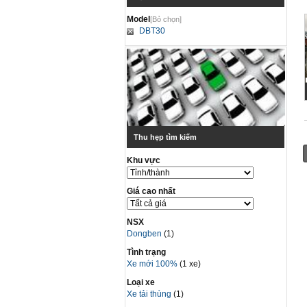
Model
[Bỏ chọn]
DBT30
Thu hẹp tìm kiếm
Khu vực
Giá cao nhất
NSX
Dongben
(1)
Tình trạng
Xe mới 100%
(1 xe)
Loại xe
Xe tải thùng
(1)