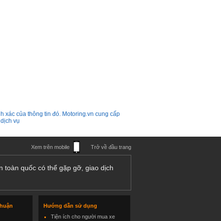
h xác của thông tin đó. Motoring.vn cung cấp
 dịch vụ
Xem trên mobile
Trở về đầu trang
n toàn quốc có thể gặp gỡ, giao dịch
thuận
Hướng dẫn sử dụng
Tiện ích cho người mua xe