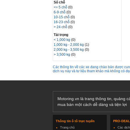
Số chỗ
<= 5 chỗ
(0)
6-9 chỗ
(0)
10-15 chỗ
(0)
16-23 chỗ
(0)
> 24 chỗ
(0)
Tải trọng
< 1,000 kg
(0)
1,000 kg - 2,000 kg
(1)
2,000 kg - 3,500 kg
(0)
> 3,500 kg
(0)
Các thông tin về các xe đang chào bán được cung
dịch vụ này và tư liệu tham khảo mà không có đ
Motoring.vn là trang thông tin, quảng 
mua bán một cách dễ dàng và tiện lợi
Thông tin ô tô trực tuyến
PRO-DEA
Trang chủ
Các dịc