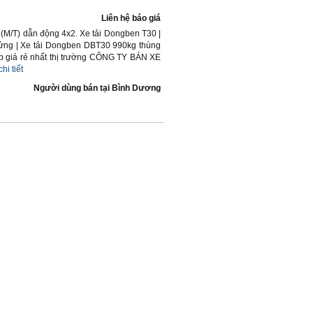
Liên hệ báo giá
y (M/T) dẫn động 4x2. Xe tải Dongben T30 |
lửng | Xe tải Dongben DBT30 990kg thùng
óp giá rẻ nhất thị trường CÔNG TY BÁN XE
chi tiết
Người dùng bán
tại
Bình Dương