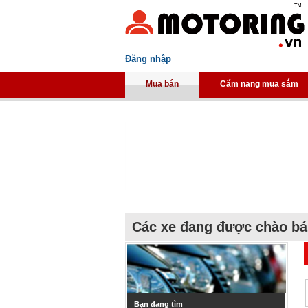
Đăng nhập
Mua bán
Cẩm nang mua sắm
Các xe đang được chào b
Bạn đang tìm