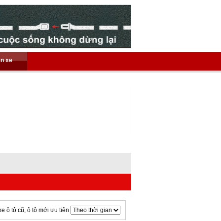
án xe
xe ô tô cũ, ô tô mới ưu tiên