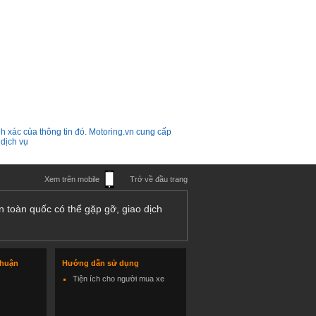
h xác của thông tin đó. Motoring.vn cung cấp
 dịch vụ
Xem trên mobile
Trở về đầu trang
n toàn quốc có thể gặp gỡ, giao dịch
thuận
Hướng dẫn sử dụng
Tiện ích cho người mua xe