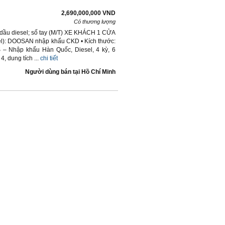
2,690,000,000 VND
Có thương lượng
dầu diesel; số tay (M/T) XE KHÁCH 1 CỬA
): DOOSAN nhập khẩu CKD • Kích thước:
 – Nhập khẩu Hàn Quốc, Diesel, 4 kỳ, 6
, dung tích ...
chi tiết
Người dùng bán
tại
Hồ Chí Minh