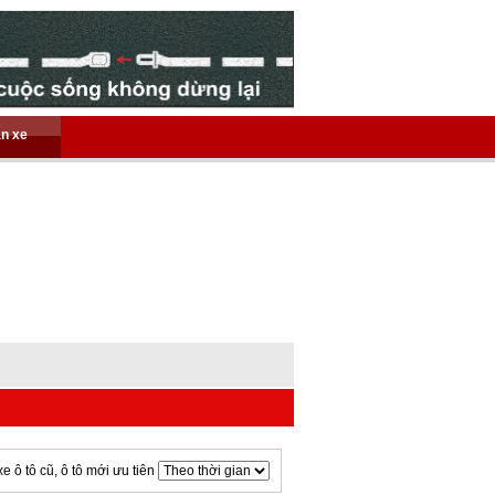
án xe
xe ô tô cũ, ô tô mới ưu tiên