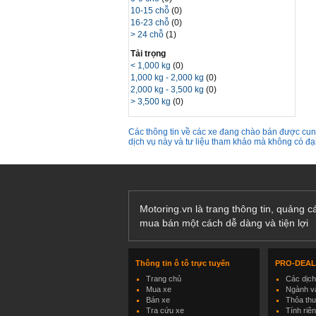
10-15 chỗ
(0)
16-23 chỗ
(0)
> 24 chỗ
(1)
Tải trọng
< 1,000 kg
(0)
1,000 kg - 2,000 kg
(0)
2,000 kg - 3,500 kg
(0)
> 3,500 kg
(0)
Các thông tin về các xe đang chào bán được cung
dịch vụ này và tư liệu tham khảo mà không có đ
Motoring.vn là trang thông tin, quảng 
mua bán một cách dễ dàng và tiện lợi
Thông tin ô tô trực tuyến
PRO-DEA
Trang chủ
Các dịc
Mua xe
Ngành và
Bán xe
Thỏa th
Tra cứu xe
Tính riê