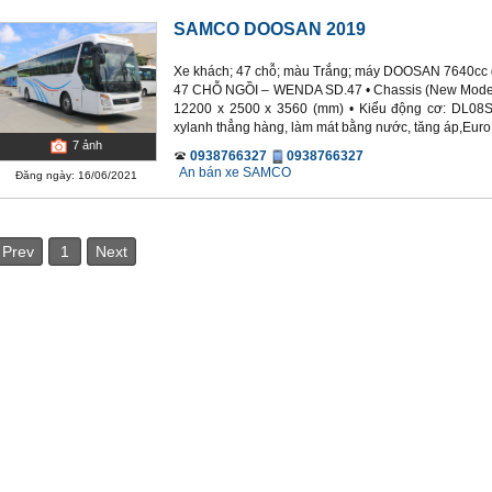
SAMCO DOOSAN 2019
Xe khách; 47 chỗ; màu Trắng; máy DOOSAN 7640cc 
47 CHỖ NGỒI – WENDA SD.47 • Chassis (New Model
12200 x 2500 x 3560 (mm) • Kiểu động cơ: DL08S
xylanh thẳng hàng, làm mát bằng nước, tăng áp,Euro 4
7
ảnh
0938766327
0938766327
An bán xe SAMCO
Đăng ngày: 16/06/2021
Prev
1
Next