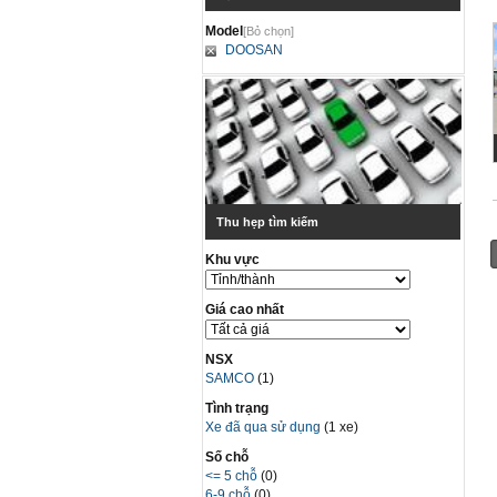
Model
[Bỏ chọn]
DOOSAN
Thu hẹp tìm kiếm
Khu vực
Giá cao nhất
NSX
SAMCO
(1)
Tình trạng
Xe đã qua sử dụng
(1 xe)
Số chỗ
<= 5 chỗ
(0)
6-9 chỗ
(0)