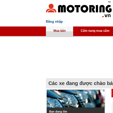
Đăng nhập
Mua bán
Cẩm nang mua sắm
Các xe đang được chào b
Bạn đang tìm