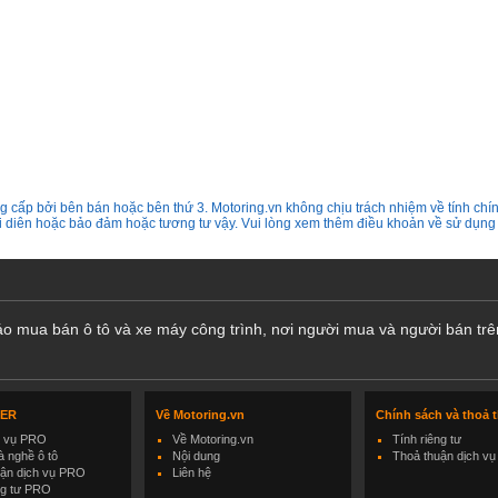
 cấp bởi bên bán hoặc bên thứ 3. Motoring.vn không chịu trách nhiệm về tính chín
ại diên hoặc bảo đảm hoặc tương tư vậy. Vui lòng xem thêm điều khoản về sử dụng
cáo mua bán ô tô và xe máy công trình, nơi người mua và người bán trê
LER
Về Motoring.vn
Chính sách và thoả 
h vụ PRO
Về Motoring.vn
Tính riêng tư
 nghề ô tô
Nội dung
Thoả thuận dịch vụ
uận dịch vụ PRO
Liên hệ
ng tư PRO