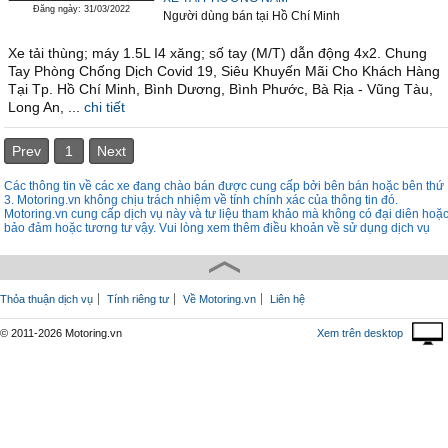
Đăng ngày: 31/03/2022
Người dùng bán
tại
Hồ Chí Minh
Xe tải thùng; máy 1.5L I4 xăng; số tay (M/T) dẫn động 4x2. Chung
Tay Phòng Chống Dịch Covid 19, Siêu Khuyến Mãi Cho Khách Hàng
Tại Tp. Hồ Chí Minh, Bình Dương, Bình Phước, Bà Rịa - Vũng Tàu,
Long An, ...
chi tiết
Prev
1
Next
Các thông tin về các xe đang chào bán được cung cấp bởi bên bán hoặc bên thứ
3. Motoring.vn không chịu trách nhiệm về tính chính xác của thông tin đó.
Motoring.vn cung cấp dịch vụ này và tư liệu tham khảo mà không có đại diên hoặ
bảo đảm hoặc tương tư vậy. Vui lòng xem thêm điều khoản về sử dụng dịch vụ
Thỏa thuận dịch vụ
Tính riêng tư
Về Motoring.vn
Liên hệ
© 2011-2026 Motoring.vn
Xem trên desktop