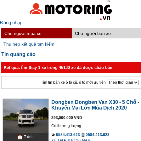
Đăng nhập
Cho người mua xe
Cho người bán xe
Thu hẹp kết quả tìm kiếm
Tin quảng cáo
Kết quả: tìm thấy 1 xe trong 46130 xe đã được chào bán
Tìm tin bán xe ô tô cũ, ô tô mới ưu tiên
Dongben Dongben Van X30 - 5 Chỗ -
Khuyến Mại Lớn Mùa Dịch 2020
293,000,000 VND
Có thương lượng
0584.413.623
0584.413.623
7
ảnh
XE TẢI PHƯƠNG NAM