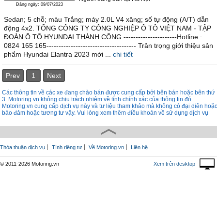
Đăng ngày: 09/07/2023
Sedan; 5 chỗ; màu Trắng; máy 2.0L V4 xăng; số tự động (A/T) dẫn
động 4x2. TỔNG CÔNG TY CÔNG NGHIỆP Ô TÔ VIỆT NAM - TẬP
ĐOÀN Ô TÔ HYUNDAI THÀNH CÔNG ----------------------Hotline :
0824 165 165------------------------------------- Trân trọng giới thiệu sản
phẩm Hyundai Elantra 2023 mới ...
chi tiết
Prev
1
Next
Các thông tin về các xe đang chào bán được cung cấp bởi bên bán hoặc bên thứ
3. Motoring.vn không chịu trách nhiệm về tính chính xác của thông tin đó.
Motoring.vn cung cấp dịch vụ này và tư liệu tham khảo mà không có đại diên hoặ
bảo đảm hoặc tương tư vậy. Vui lòng xem thêm điều khoản về sử dụng dịch vụ
Thỏa thuận dịch vụ
Tính riêng tư
Về Motoring.vn
Liên hệ
© 2011-2026 Motoring.vn
Xem trên desktop