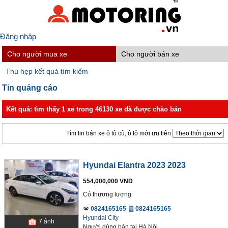
Đăng nhập
Cho người mua xe
Cho người bán xe
Thu hẹp kết quả tìm kiếm
Tin quảng cáo
Kết quả: tìm thấy 1 xe trong 46130 xe đã được chào bán
Tìm tin bán xe ô tô cũ, ô tô mới ưu tiên
Hyundai Elantra 2023 2023
554,000,000 VND
Có thương lượng
0824165165
0824165165
Hyundai City
7
ảnh
Người dùng bán
tại
Hà Nội