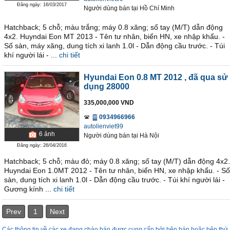
Đăng ngày: 16/03/2017
Người dùng bán
tại
Hồ Chí Minh
Hatchback; 5 chỗ; màu trắng; máy 0.8 xăng; số tay (M/T) dẫn động
4x2. Huyndai Eon MT 2013 - Tên tư nhân, biển HN, xe nhập khẩu. -
Số sàn, máy xăng, dung tích xi lanh 1.0l - Dẫn động cầu trước. - Túi
khí người lái - ...
chi tiết
Hyundai Eon 0.8 MT 2012
, đã qua sử
dụng 28000
335,000,000 VND
0934966966
autolienviet99
6
ảnh
Người dùng bán
tại
Hà Nội
Đăng ngày: 26/04/2016
Hatchback; 5 chỗ; màu đỏ; máy 0.8 xăng; số tay (M/T) dẫn động 4x2.
Huyndai Eon 1.0MT 2012 - Tên tư nhân, biển HN, xe nhập khẩu. - Số
sàn, dung tích xi lanh 1.0l - Dẫn động cầu trước. - Túi khí người lái -
Gương kính ...
chi tiết
Prev
1
Next
Các thông tin về các xe đang chào bán được cung cấp bởi bên bán hoặc bên thứ