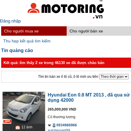
Đăng nhập
Cho người mua xe
Cho người bán xe
Thu hẹp kết quả tìm kiếm
Tin quảng cáo
Kết quả: tìm thấy 2 xe trong 46130 xe đã được chào bán
Tìm tin bán xe ô tô cũ, ô tô mới ưu tiên
Hyundai Eon 0.8 MT 2013
, đã qua sử
dụng 42000
265,000,000 VND
Có thương lượng
0934966966
12
ảnh
autolienviet99