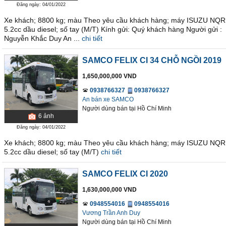
Đăng ngày: 04/01/2022
Xe khách; 8800 kg; màu Theo yêu cầu khách hàng; máy ISUZU NQR
5.2cc dầu diesel; số tay (M/T) Kính gửi: Quý khách hàng Người gửi :
Nguyễn Khắc Duy An ...
chi tiết
SAMCO FELIX CI 34 CHỖ NGỒI 2019
1,650,000,000 VND
0938766327
0938766327
An bán xe SAMCO
Người dùng bán
tại
Hồ Chí Minh
6
ảnh
Đăng ngày: 04/01/2022
Xe khách; 8800 kg; màu Theo yêu cầu khách hàng; máy ISUZU NQR
5.2cc dầu diesel; số tay (M/T)
chi tiết
SAMCO FELIX CI 2020
1,630,000,000 VND
0948554016
0948554016
Vương Trần Anh Duy
Người dùng bán
tại
Hồ Chí Minh