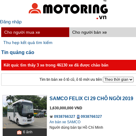
Đăng nhập
Cho người mua xe
Cho người bán xe
Thu hẹp kết quả tìm kiếm
Tin quảng cáo
Kết quả: tìm thấy 3 xe trong 46130 xe đã được chào bán
Tìm tin bán xe ô tô cũ, ô tô mới ưu tiên
SAMCO FELIX CI 29 CHỖ NGỒI 2019
1,630,000,000 VND
0938766327
0938766327
An bán xe SAMCO
Người dùng bán
tại
Hồ Chí Minh
6
ảnh