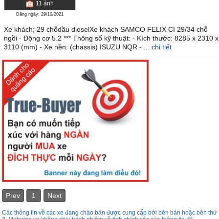
11
ảnh
Đăng ngày: 29/10/2021
Xe khách; 29 chỗdầu dieselXe khách SAMCO FELIX CI 29/34 chỗ
ngồi - Động cơ 5.2 *** Thông số kỹ thuật: - Kích thước: 8285 x 2310 x
3110 (mm) - Xe nền: (chassis) ISUZU NQR - ...
chi tiết
Prev
1
Next
Các thông tin về các xe đang chào bán được cung cấp bởi bên bán hoặc bên thứ