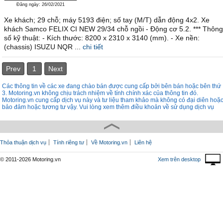
Đăng ngày: 26/02/2021
Xe khách; 29 chỗ; máy 5193 điện; số tay (M/T) dẫn động 4x2. Xe
khách Samco FELIX CI NEW 29/34 chỗ ngồi - Động cơ 5.2. *** Thông
số kỹ thuật: - Kích thước: 8200 x 2310 x 3140 (mm). - Xe nền:
(chassis) ISUZU NQR ...
chi tiết
Prev
1
Next
Các thông tin về các xe đang chào bán được cung cấp bởi bên bán hoặc bên thứ
3. Motoring.vn không chịu trách nhiệm về tính chính xác của thông tin đó.
Motoring.vn cung cấp dịch vụ này và tư liệu tham khảo mà không có đại diên hoặ
bảo đảm hoặc tương tư vậy. Vui lòng xem thêm điều khoản về sử dụng dịch vụ
Thỏa thuận dịch vụ
Tính riêng tư
Về Motoring.vn
Liên hệ
© 2011-2026 Motoring.vn
Xem trên desktop