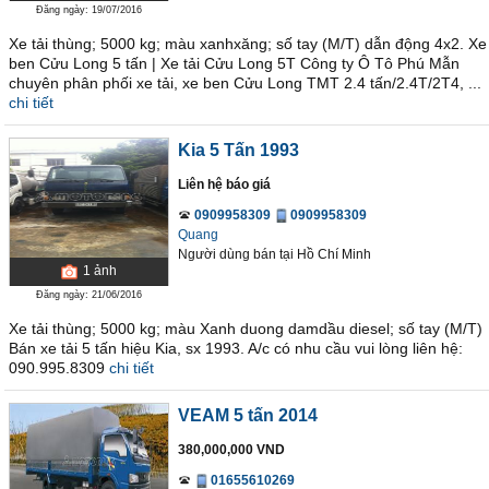
Đăng ngày: 19/07/2016
Xe tải thùng; 5000 kg; màu xanhxăng; số tay (M/T) dẫn động 4x2. Xe
ben Cửu Long 5 tấn | Xe tải Cửu Long 5T Công ty Ô Tô Phú Mẫn
chuyên phân phối xe tải, xe ben Cửu Long TMT 2.4 tấn/2.4T/2T4, ...
chi tiết
Kia 5 Tấn 1993
Liên hệ báo giá
0909958309
0909958309
Quang
Người dùng bán
tại
Hồ Chí Minh
1
ảnh
Đăng ngày: 21/06/2016
Xe tải thùng; 5000 kg; màu Xanh duong damdầu diesel; số tay (M/T)
Bán xe tải 5 tấn hiệu Kia, sx 1993. A/c có nhu cầu vui lòng liên hệ:
090.995.8309
chi tiết
VEAM 5 tấn 2014
380,000,000 VND
01655610269