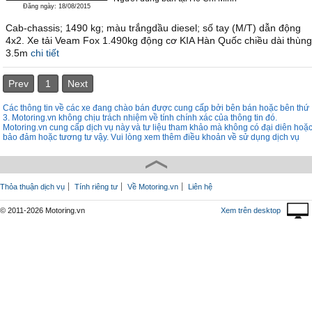
Đăng ngày: 18/08/2015
Cab-chassis; 1490 kg; màu trắngdầu diesel; số tay (M/T) dẫn động
4x2. Xe tải Veam Fox 1.490kg động cơ KIA Hàn Quốc chiều dài thùng
3.5m
chi tiết
Prev
1
Next
Các thông tin về các xe đang chào bán được cung cấp bởi bên bán hoặc bên thứ
3. Motoring.vn không chịu trách nhiệm về tính chính xác của thông tin đó.
Motoring.vn cung cấp dịch vụ này và tư liệu tham khảo mà không có đại diên hoặ
bảo đảm hoặc tương tư vậy. Vui lòng xem thêm điều khoản về sử dụng dịch vụ
Thỏa thuận dịch vụ
Tính riêng tư
Về Motoring.vn
Liên hệ
© 2011-2026 Motoring.vn
Xem trên desktop