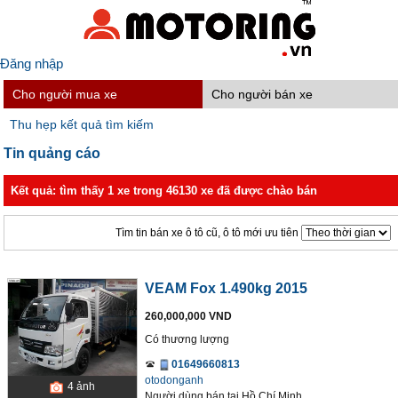
Đăng nhập
Cho người mua xe
Cho người bán xe
Thu hẹp kết quả tìm kiếm
Tin quảng cáo
Kết quả: tìm thấy 1 xe trong 46130 xe đã được chào bán
Tìm tin bán xe ô tô cũ, ô tô mới ưu tiên
VEAM Fox 1.490kg 2015
260,000,000 VND
Có thương lượng
01649660813
otodonganh
4
ảnh
Người dùng bán
tại
Hồ Chí Minh