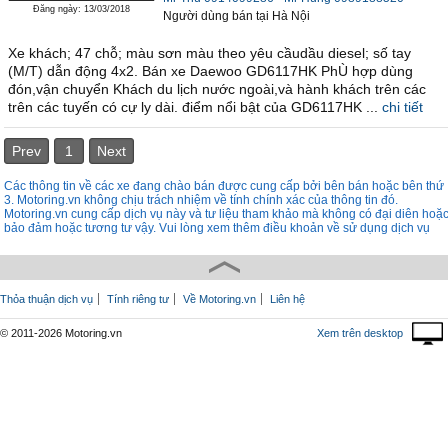
Đăng ngày: 13/03/2018
Người dùng bán
tại
Hà Nội
Xe khách; 47 chỗ; màu sơn màu theo yêu cầudầu diesel; số tay
(M/T) dẫn động 4x2. Bán xe Daewoo GD6117HK PhÙ hợp dùng
đón,vận chuyển Khách du lịch nước ngoài,và hành khách trên các
trên các tuyến có cự ly dài. điểm nổi bật của GD6117HK ...
chi tiết
Prev
1
Next
Các thông tin về các xe đang chào bán được cung cấp bởi bên bán hoặc bên thứ
3. Motoring.vn không chịu trách nhiệm về tính chính xác của thông tin đó.
Motoring.vn cung cấp dịch vụ này và tư liệu tham khảo mà không có đại diên hoặ
bảo đảm hoặc tương tư vậy. Vui lòng xem thêm điều khoản về sử dụng dịch vụ
Thỏa thuận dịch vụ
Tính riêng tư
Về Motoring.vn
Liên hệ
© 2011-2026 Motoring.vn
Xem trên desktop