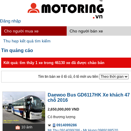
Đăng nhập
Cho người mua xe
Cho người bán xe
Thu hẹp kết quả tìm kiếm
Tin quảng cáo
Kết quả: tìm thấy 1 xe trong 46130 xe đã được chào bán
Tìm tin bán xe ô tô cũ, ô tô mới ưu tiên
Daewoo Bus GD6117HK Xe khách 47
chỗ 2016
2,650,000,000 VND
Có thương lượng
0914099286
10
ảnh
Mr Thu 0914099286 - Mr Hung 0989188520