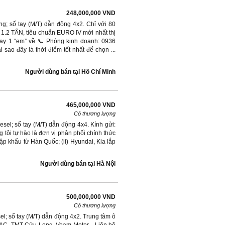
248,000,000 VND
g; số tay (M/T) dẫn động 4x2. Chỉ với 80
1.2 TẤN, tiêu chuẩn EURO IV mới nhất thị
y 1 “em” về 📞 Phòng kinh doanh: 0936
--- Tại sao đây là thời điểm tốt nhất để chọn ...
Người dùng bán
tại
Hồ Chí Minh
465,000,000 VND
Có thương lượng
sel; số tay (M/T) dẫn động 4x4. Kính gửi:
ôi tự hào là đơn vị phân phối chính thức
p khẩu từ Hàn Quốc; (ii) Hyundai, Kia lắp
Người dùng bán
tại
Hà Nội
500,000,000 VND
Có thương lượng
el; số tay (M/T) dẫn động 4x2. Trung tâm ô