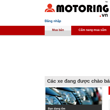
Đăng nhập
Mua bán
Cẩm nang mua sắm
Các xe đang được chào b
Bạn đang tìm