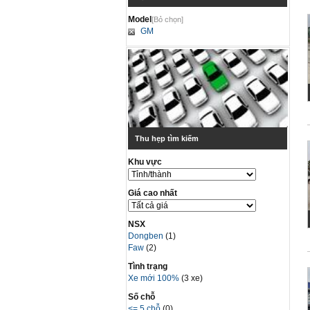
Model
[Bỏ chọn]
GM
Thu hẹp tìm kiếm
Khu vực
Giá cao nhất
NSX
Dongben
(1)
Faw
(2)
Tình trạng
Xe mới 100%
(3 xe)
Số chỗ
<= 5 chỗ
(0)