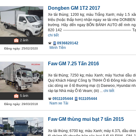
Dongben GM 1T2 2017
Xe tải thùng; 1200 kg; màu Trắng Xanh; máy 1.5 xăn
triệu (hoặc thấp hơn) nhận ngay xe tải nhẹ DONBEN 
trường. Hãy đến ngay BỐN BÁNH AUTO để rinh nga
820 142 -----------------------------------------------------
chi tiết
2
ảnh
0936820142
Minh Tiền
Đăng ngày: 25/02/2020
Faw GM 7.25 Tấn 2016
Xe tải thùng; 7250 kg; màu Xanh; máy Yuchai dầu die
Quý Khách Hàng! Công ty TNHH Ô tô Đông Hải chúng t
các dòng xe ô tô thương mại (i) Daewoo, Hyundai nhậ
ráp tại Nhà máy Ô tô Veam; (iii) ...
chi tiết
5
ảnh
0911105444
911105444
Nam xe Tải
Đăng ngày: 29/03/2018
Faw GM thùng mui bạt 7 tấn 2015
Xe tải thùng; 6700 kg; màu Xanh; máy 4.37L dầu dies