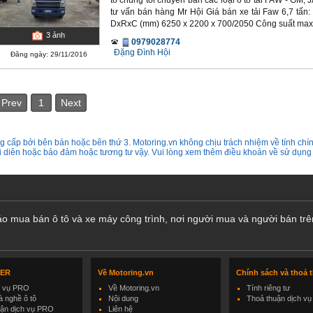
tô chúng tôi chuyên bán các loại ô tô tải FAW - G
tư vấn bán hàng Mr Hội Giá bán xe tải Faw 6,7 tấn:
DxRxC (mm) 6250 x 2200 x 700/2050 Công suất max/T
3
ảnh
0979028774
Đặng Đình Hội
Đăng ngày: 29/11/2016
Prev
1
Next
 cấp bởi bên bán hoặc bên thứ 3. Motoring.vn không chịu trách nhiệm về tính chín
ại diên hoặc bảo đảm hoặc tương tư vậy. Vui lòng xem thêm điều khoản về sử dụng
cáo mua bán ô tô và xe máy công trình, nơi người mua và người bán trê
LER
Về Motoring.vn
Chính sách và thoả 
h vụ PRO
Về Motoring.vn
Tính riêng tư
 nghề ô tô
Nội dung
Thoả thuận dịch vụ
uận dịch vụ PRO
Liên hệ