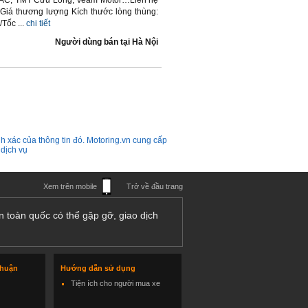
M, JAC, TMT Cửu Long, Veam Motor…Liên hệ
 Giá thương lượng Kích thước lòng thùng:
ốc ...
chi tiết
Người dùng bán
tại
Hà Nội
h xác của thông tin đó. Motoring.vn cung cấp
 dịch vụ
Xem trên mobile
Trở về đầu trang
n toàn quốc có thể gặp gỡ, giao dịch
thuận
Hướng dẫn sử dụng
Tiện ích cho người mua xe