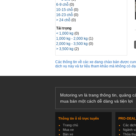
6-9 chỗ
(0)
10-15 chỗ
(0)
16-23 chỗ
(0)
> 24 chỗ
(0)
Tải trọng
< 1,000 kg
(0)
1,000 kg - 2,000 kg
(1)
2,000 kg - 3,500 kg
(0)
> 3,500 kg
(2)
Các thông tin về các xe đang chào bán được cung
dịch vụ này và tư liệu tham khảo mà không có đ
Motoring.vn là trang thông tin, quảng 
mua bán một cách dễ dàng và tiện lợi
Thông tin ô tô trực tuyến
PRO-DEA
Trang chủ
Các dịc
Mua xe
Ngành và
Bán xe
Thỏa th