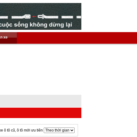
án xe
xe ô tô cũ, ô tô mới ưu tiên