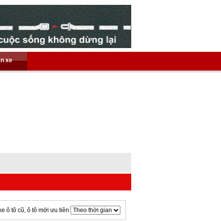
án xe
xe ô tô cũ, ô tô mới ưu tiên