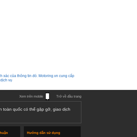
h xác của thông tin đó. Motoring.vn cung cấp
 dịch vụ
Xem trên mobile
Trở về đầu trang
n toàn quốc có thể gặp gỡ, giao dịch
thuận
Hướng dẫn sử dụng