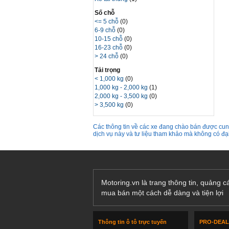
Số chỗ
<= 5 chỗ
(0)
6-9 chỗ
(0)
10-15 chỗ
(0)
16-23 chỗ
(0)
> 24 chỗ
(0)
Tải trọng
< 1,000 kg
(0)
1,000 kg - 2,000 kg
(1)
2,000 kg - 3,500 kg
(0)
> 3,500 kg
(0)
Các thông tin về các xe đang chào bán được cung
dịch vụ này và tư liệu tham khảo mà không có đ
Motoring.vn là trang thông tin, quảng 
mua bán một cách dễ dàng và tiện lợi
Thông tin ô tô trực tuyến
PRO-DEA