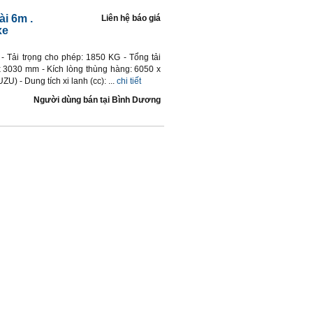
i 6m .
Liên hệ báo giá
xe
- Tải trọng cho phép: 1850 KG - Tổng tải
x 3030 mm - Kích lòng thùng hàng: 6050 x
 - Dung tích xi lanh (cc): ...
chi tiết
Người dùng bán
tại
Bình Dương