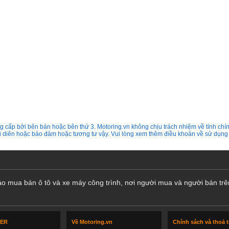
 cấp bởi bên bán hoặc bên thứ 3. Motoring.vn không chịu trách nhiệm về tính chín
ại diên hoặc bảo đảm hoặc tương tư vậy. Vui lòng xem thêm điều khoản về sử dụng
cáo mua bán ô tô và xe máy công trình, nơi người mua và người bán trê
LER
Về Motoring.vn
Chính sách và thoả 