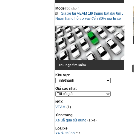
Model
[Bỏ chọn]
Giá xe tải VEAM 1t9 thùng bạt dài 6m .
Ngân hàng hỗ trợ vay đến 80% giá trị xe
Thu hẹp tìm kiếm
Khu vực
Giá cao nhất
NSX
VEAM
(1)
Tình trạng
Xe đã qua sử dụng
(1 xe)
Loại xe
Xe tải thùng
(1)