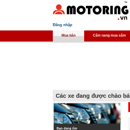
Đăng nhập
Mua bán
Cẩm nang mua sắm
Các xe đang được chào b
Bạn đang tìm