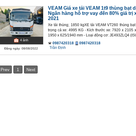
VEAM Giá xe tải VEAM 1t9 thùng bạt dà
Ngân hàng hỗ trợ vay đến 80% giá trị 
2021
Xe tải thùng; 1850 kgXE tải VEAM VT260 thùng bạt 
trọng cả xe: 4995 KG - Kích thước xe: 7920 x 2105 
1950 x 625/1940 mm - Loại động cơ: JE493ZLQ4 (ISUZU)
4
ảnh
0987420318
0987420318
Trần Định
Đăng ngày: 08/08/2022
Prev
1
Next