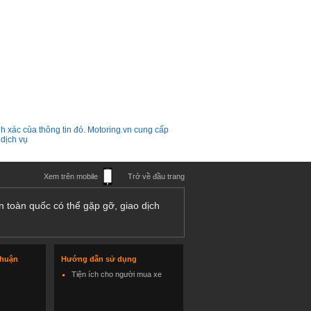
h xác của thông tin đó. Motoring.vn cung cấp
 dịch vụ
Xem trên mobile
Trở về đầu trang
n toàn quốc có thể gặp gỡ, giao dịch
thuận
Hướng dẫn sử dụng
Tiện ích cho người mua xe