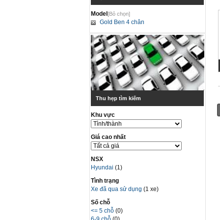
Model
[Bỏ chọn]
Gold Ben 4 chân
Thu hẹp tìm kiếm
Khu vực
Giá cao nhất
NSX
Hyundai
(1)
Tình trạng
Xe đã qua sử dụng
(1 xe)
Số chỗ
<= 5 chỗ
(0)
6-9 chỗ
(0)