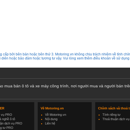
 cấp bởi bên bán hoặc bên thứ 3. Motoring.vn không chịu trách nhiệm về tính chín
ại diên hoặc bảo đảm hoặc tương tư vậy. Vui lòng xem thêm điều khoản về sử dụng
cáo mua bán ô tô và xe máy công trình, nơi người mua và người bán trê
LER
Về Motoring.vn
Chính sách và thoả 
h vụ PRO
Về Motoring.vn
Tính riêng tư
 nghề ô tô
Nội dung
Thoả thuận dịch vụ
uận dịch vụ PRO
Liên hệ
ng tư PRO