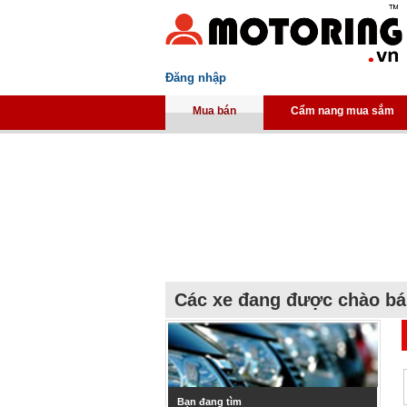
Đăng nhập
Mua bán
Cẩm nang mua sắm
Các xe đang được chào b
Bạn đang tìm