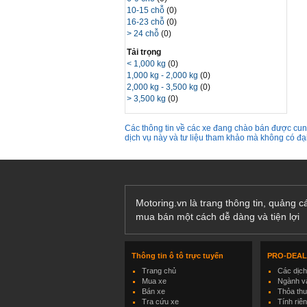
10-15 chỗ
(0)
16-23 chỗ
(0)
> 24 chỗ
(0)
Tải trọng
< 1,000 kg
(0)
1,000 kg - 2,000 kg
(0)
2,000 kg - 3,500 kg
(0)
> 3,500 kg
(0)
Các thông tin về các xe đang chào bán được cung
dịch vụ này và tư liệu tham khảo mà không có đ
Motoring.vn là trang thông tin, quảng 
mua bán một cách dễ dàng và tiện lợi
Thông tin ô tô trực tuyến
PRO-DEA
Trang chủ
Các dịc
Mua xe
Ngành và
Bán xe
Thỏa th
Tra cứu xe
Tính riê