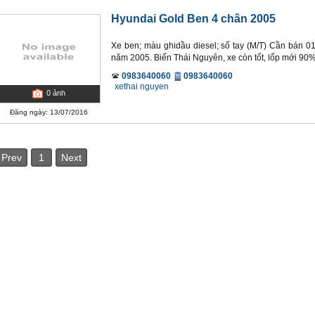
Hyundai Gold Ben 4 chân 2005
Xe ben; màu ghidầu diesel; số tay (M/T) Cần bán 01
năm 2005. Biển Thái Nguyên, xe còn tốt, lốp mới 90
0983640060
0983640060
xethai nguyen
0
ảnh
Đăng ngày: 13/07/2016
Prev
1
Next