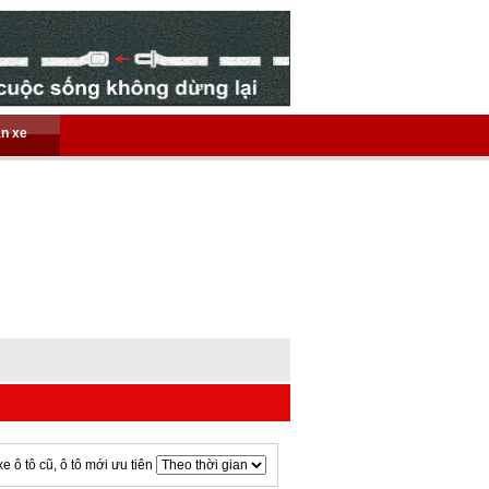
án xe
xe ô tô cũ, ô tô mới ưu tiên