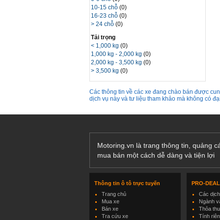
10-15 chỗ
(0)
16-23 chỗ
(0)
> 24 chỗ
(0)
Tải trọng
< 1,000 kg
(0)
1,000 kg - 2,000 kg
(0)
2,000 kg - 3,500 kg
(0)
> 3,500 kg
(0)
Các thông tin về các xe đang chào bán được cung
dịch vụ này và tư liệu tham khảo mà không có đ
Motoring.vn là trang thông tin, quảng 
mua bán một cách dễ dàng và tiện lợi
Thông tin ô tô trực tuyến
PRO-DEA
Trang chủ
Các dịc
Mua xe
Ngành và
Bán xe
Thỏa th
Tra cứu xe
Tính riê