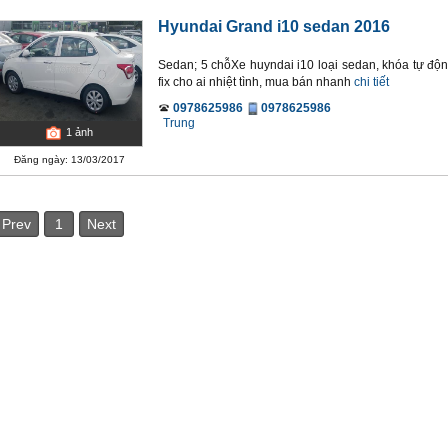
Hyundai Grand i10 sedan 2016
Sedan; 5 chỗXe huyndai i10 loại sedan, khóa tự độn
fix cho ai nhiệt tình, mua bán nhanh
chi tiết
0978625986
0978625986
Trung
1
ảnh
Đăng ngày: 13/03/2017
Prev
1
Next