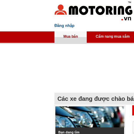
Đăng nhập
Mua bán
Cẩm nang mua sắm
Các xe đang được chào b
Bạn đang tìm