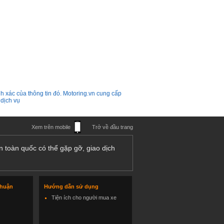
h xác của thông tin đó. Motoring.vn cung cấp
 dịch vụ
Xem trên mobile
Trở về đầu trang
n toàn quốc có thể gặp gỡ, giao dịch
thuận
Hướng dẫn sử dụng
Tiện ích cho người mua xe