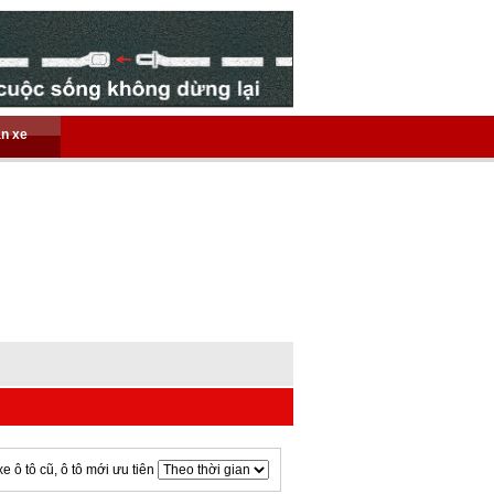
án xe
xe ô tô cũ, ô tô mới ưu tiên