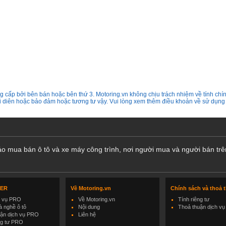
 cấp bởi bên bán hoặc bên thứ 3. Motoring.vn không chịu trách nhiệm về tính chín
ại diên hoặc bảo đảm hoặc tương tư vậy. Vui lòng xem thêm điều khoản về sử dụng
cáo mua bán ô tô và xe máy công trình, nơi người mua và người bán trê
LER
Về Motoring.vn
Chính sách và thoả 
h vụ PRO
Về Motoring.vn
Tính riêng tư
 nghề ô tô
Nội dung
Thoả thuận dịch vụ
uận dịch vụ PRO
Liên hệ
ng tư PRO