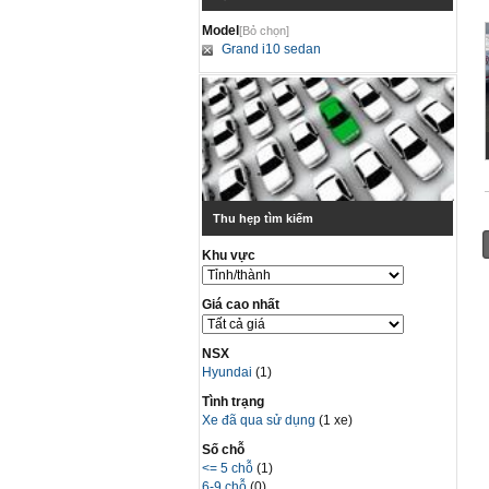
Model
[Bỏ chọn]
Grand i10 sedan
Thu hẹp tìm kiếm
Khu vực
Giá cao nhất
NSX
Hyundai
(1)
Tình trạng
Xe đã qua sử dụng
(1 xe)
Số chỗ
<= 5 chỗ
(1)
6-9 chỗ
(0)