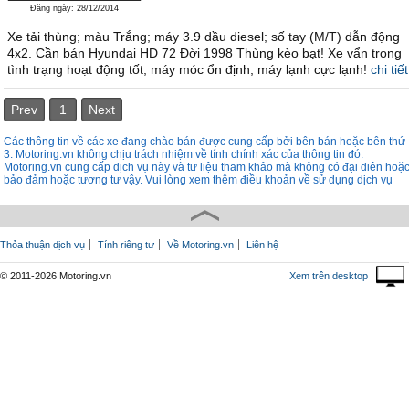
Đăng ngày: 28/12/2014
Xe tải thùng; màu Trắng; máy 3.9 dầu diesel; số tay (M/T) dẫn động
4x2. Cần bán Hyundai HD 72 Đời 1998 Thùng kèo bạt! Xe vẩn trong
tình trạng hoạt động tốt, máy móc ổn định, máy lạnh cực lạnh!
chi tiết
Prev
1
Next
Các thông tin về các xe đang chào bán được cung cấp bởi bên bán hoặc bên thứ
3. Motoring.vn không chịu trách nhiệm về tính chính xác của thông tin đó.
Motoring.vn cung cấp dịch vụ này và tư liệu tham khảo mà không có đại diên hoặ
bảo đảm hoặc tương tư vậy. Vui lòng xem thêm điều khoản về sử dụng dịch vụ
Thỏa thuận dịch vụ
Tính riêng tư
Về Motoring.vn
Liên hệ
© 2011-2026 Motoring.vn
Xem trên desktop