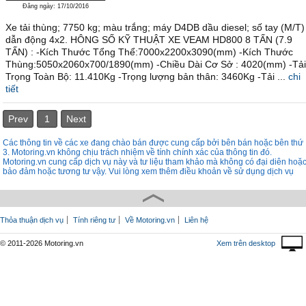
Đăng ngày: 17/10/2016
Xe tải thùng; 7750 kg; màu trắng; máy D4DB dầu diesel; số tay (M/T)
dẫn động 4x2. HÔNG SỐ KỸ THUẬT XE VEAM HD800 8 TẤN (7.9
TẤN) : -Kích Thước Tổng Thể:7000x2200x3090(mm) -Kích Thước
Thùng:5050x2060x700/1890(mm) -Chiều Dài Cơ Sở : 4020(mm) -Tải
Trọng Toàn Bộ: 11.410Kg -Trọng lượng bản thân: 3460Kg -Tải ...
chi
tiết
Prev
1
Next
Các thông tin về các xe đang chào bán được cung cấp bởi bên bán hoặc bên thứ
3. Motoring.vn không chịu trách nhiệm về tính chính xác của thông tin đó.
Motoring.vn cung cấp dịch vụ này và tư liệu tham khảo mà không có đại diên hoặ
bảo đảm hoặc tương tư vậy. Vui lòng xem thêm điều khoản về sử dụng dịch vụ
Thỏa thuận dịch vụ
Tính riêng tư
Về Motoring.vn
Liên hệ
© 2011-2026 Motoring.vn
Xem trên desktop