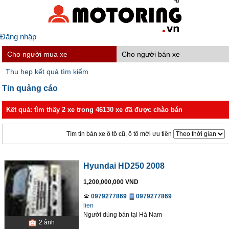
Đăng nhập
Cho người mua xe
Cho người bán xe
Thu hẹp kết quả tìm kiếm
Tin quảng cáo
Kết quả: tìm thấy 2 xe trong 46130 xe đã được chào bán
Tìm tin bán xe ô tô cũ, ô tô mới ưu tiên
Hyundai HD250 2008
1,200,000,000 VND
0979277869
0979277869
lien
Người dùng bán
tại
Hà Nam
2
ảnh