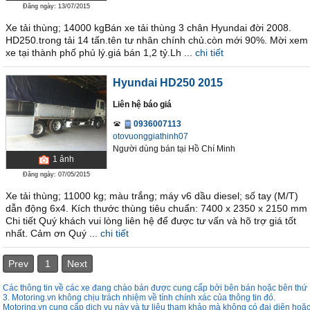
Đăng ngày: 13/07/2015
Xe tải thùng; 14000 kgBán xe tải thùng 3 chân Hyundai đời 2008.
HD250.trong tải 14 tấn.tên tư nhân chính chủ.còn mới 90%. Mời xem
xe tại thành phố phủ lý.giá bán 1,2 tỷ.Lh ...
chi tiết
Hyundai HD250 2015
Liên hệ báo giá
0936007113
otovuonggiathinh07
Người dùng bán
tại
Hồ Chí Minh
1
ảnh
Đăng ngày: 07/05/2015
Xe tải thùng; 11000 kg; màu trắng; máy v6 dầu diesel; số tay (M/T)
dẫn động 6x4. Kích thước thùng tiêu chuẩn: 7400 x 2350 x 2150 mm
Chi tiết Quý khách vui lòng liên hệ để được tư vấn và hõ trợ giá tốt
nhất. Cảm ơn Quý ...
chi tiết
Prev
1
Next
Các thông tin về các xe đang chào bán được cung cấp bởi bên bán hoặc bên thứ
3. Motoring.vn không chịu trách nhiệm về tính chính xác của thông tin đó.
Motoring.vn cung cấp dịch vụ này và tư liệu tham khảo mà không có đại diên hoặ