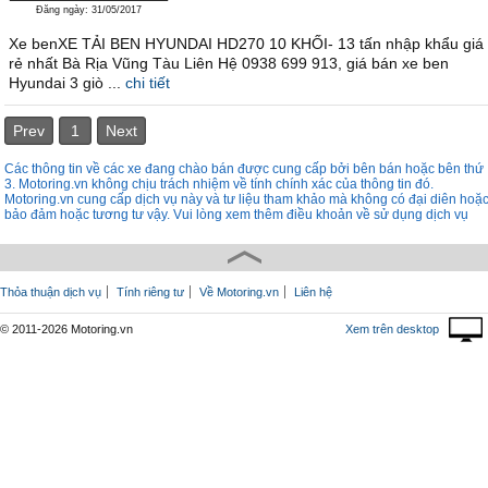
Đăng ngày: 31/05/2017
Xe benXE TẢI BEN HYUNDAI HD270 10 KHỐI- 13 tấn nhập khẩu giá
rẻ nhất Bà Rịa Vũng Tàu Liên Hệ 0938 699 913, giá bán xe ben
Hyundai 3 giò ...
chi tiết
Prev
1
Next
Các thông tin về các xe đang chào bán được cung cấp bởi bên bán hoặc bên thứ
3. Motoring.vn không chịu trách nhiệm về tính chính xác của thông tin đó.
Motoring.vn cung cấp dịch vụ này và tư liệu tham khảo mà không có đại diên hoặ
bảo đảm hoặc tương tư vậy. Vui lòng xem thêm điều khoản về sử dụng dịch vụ
Thỏa thuận dịch vụ
Tính riêng tư
Về Motoring.vn
Liên hệ
© 2011-2026 Motoring.vn
Xem trên desktop