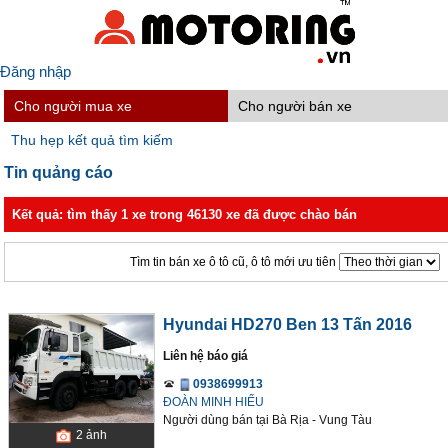
Đăng nhập
Cho người mua xe
Cho người bán xe
Thu hẹp kết quả tìm kiếm
Tin quảng cáo
Kết quả: tìm thấy 1 xe trong 46130 xe đã được chào bán
Tìm tin bán xe ô tô cũ, ô tô mới ưu tiên
Hyundai HD270 Ben 13 Tấn 2016
Liên hệ báo giá
0938699913
ĐOÀN MINH HIẾU
Người dùng bán
tại
Bà Rịa - Vung Tàu
2
ảnh