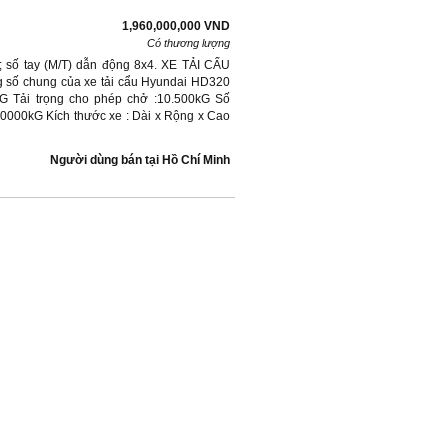
1,960,000,000 VND
Có thương lượng
; số tay (M/T) dẫn động 8x4. XE TẢI CẨU
 chung của xe tải cẩu Hyundai HD320
kG Tải trọng cho phép chở :10.500kG Số
0000kG Kích thước xe : Dài x Rộng x Cao
Người dùng bán
tại
Hồ Chí Minh