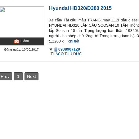
Hyundai HD320/D380 2015
Xe cẩu/ Tải cẩu; màu TRẮNG; máy 11.2l dầu diesel
HYUNDAI HD320 LẮP CẨU SOOSAN 10 TẤN Thông số
lắp Soosan 10 tấn: Trọng lượng bản thân :19320
người cho phép chở :2người Trọng lượng toàn bộ :3
:12200 x ...
chi tiết
6
ảnh
0938907129
Đăng ngày: 10/06/2017
THACO THỦ ĐỨC
Prev
1
Next