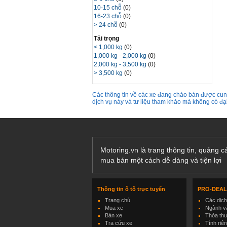
10-15 chỗ
(0)
16-23 chỗ
(0)
> 24 chỗ
(0)
Tải trọng
< 1,000 kg
(0)
1,000 kg - 2,000 kg
(0)
2,000 kg - 3,500 kg
(0)
> 3,500 kg
(0)
Các thông tin về các xe đang chào bán được cung
dịch vụ này và tư liệu tham khảo mà không có đ
Motoring.vn là trang thông tin, quảng 
mua bán một cách dễ dàng và tiện lợi
Thông tin ô tô trực tuyến
PRO-DEA
Trang chủ
Các dịc
Mua xe
Ngành và
Bán xe
Thỏa th
Tra cứu xe
Tính riê