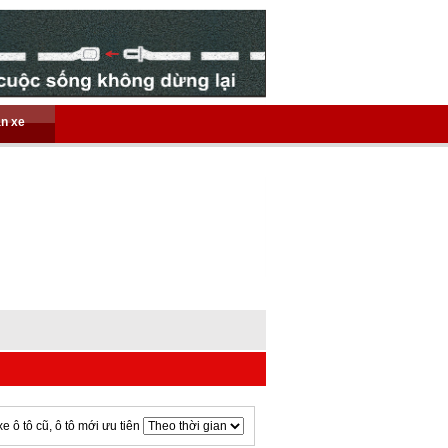
án xe
xe ô tô cũ, ô tô mới ưu tiên