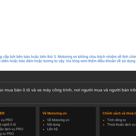
 cấp bởi bên bán hoặc bên thứ 3. Motoring.vn không chịu trách nhiệm về tính chín
ại diên hoặc bảo đảm hoặc tương tư vậy. Vui lòng xem thêm điều khoản về sử dụng
cáo mua bán ô tô và xe máy công trình, nơi người mua và người bán trê
LER
Về Motoring.vn
Chính sách và thoả 
h vụ PRO
Về Motoring.vn
Tính riêng tư
 nghề ô tô
Nội dung
Thoả thuận dịch vụ
uận dịch vụ PRO
Liên hệ
ng tư PRO