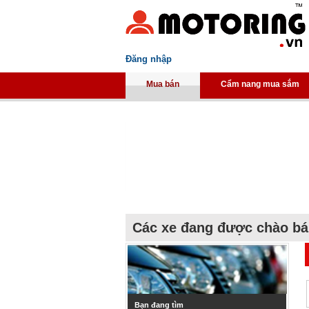
Đăng nhập
Mua bán
Cẩm nang mua sắm
Các xe đang được chào b
Bạn đang tìm