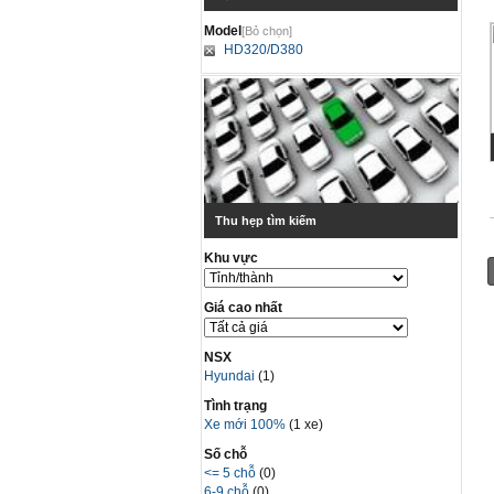
Model
[Bỏ chọn]
HD320/D380
Thu hẹp tìm kiếm
Khu vực
Giá cao nhất
NSX
Hyundai
(1)
Tình trạng
Xe mới 100%
(1 xe)
Số chỗ
<= 5 chỗ
(0)
6-9 chỗ
(0)