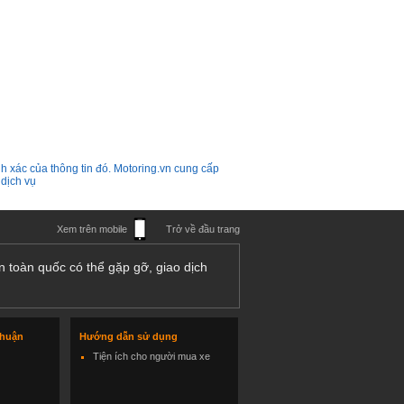
h xác của thông tin đó. Motoring.vn cung cấp
 dịch vụ
Xem trên mobile
Trở về đầu trang
n toàn quốc có thể gặp gỡ, giao dịch
thuận
Hướng dẫn sử dụng
Tiện ích cho người mua xe