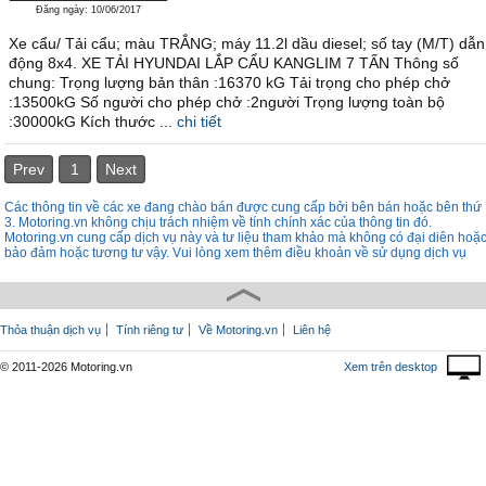
Đăng ngày: 10/06/2017
Xe cẩu/ Tải cẩu; màu TRẮNG; máy 11.2l dầu diesel; số tay (M/T) dẫn
động 8x4. XE TẢI HYUNDAI LẮP CẨU KANGLIM 7 TẤN Thông số
chung: Trọng lượng bản thân :16370 kG Tải trọng cho phép chở
:13500kG Số người cho phép chở :2người Trọng lượng toàn bộ
:30000kG Kích thước ...
chi tiết
Prev
1
Next
Các thông tin về các xe đang chào bán được cung cấp bởi bên bán hoặc bên thứ
3. Motoring.vn không chịu trách nhiệm về tính chính xác của thông tin đó.
Motoring.vn cung cấp dịch vụ này và tư liệu tham khảo mà không có đại diên hoặ
bảo đảm hoặc tương tư vậy. Vui lòng xem thêm điều khoản về sử dụng dịch vụ
Thỏa thuận dịch vụ
Tính riêng tư
Về Motoring.vn
Liên hệ
© 2011-2026 Motoring.vn
Xem trên desktop