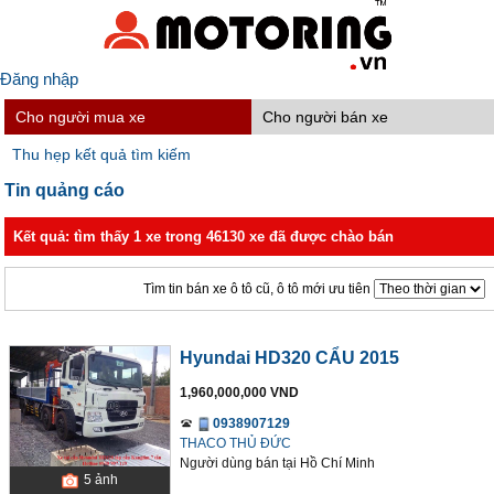
Đăng nhập
Cho người mua xe
Cho người bán xe
Thu hẹp kết quả tìm kiếm
Tin quảng cáo
Kết quả: tìm thấy 1 xe trong 46130 xe đã được chào bán
Tìm tin bán xe ô tô cũ, ô tô mới ưu tiên
Hyundai HD320 CẨU 2015
1,960,000,000 VND
0938907129
THACO THỦ ĐỨC
Người dùng bán
tại
Hồ Chí Minh
5
ảnh