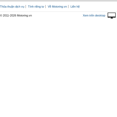
Thỏa thuận dịch vụ
Tính riêng tư
Về Motoring.vn
Liên hệ
© 2011-2026 Motoring.vn
Xem trên desktop