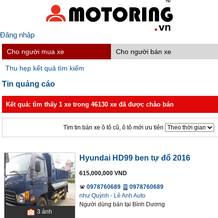
Đăng nhập
Cho người mua xe
Cho người bán xe
Thu hẹp kết quả tìm kiếm
Tin quảng cáo
Kết quả: tìm thấy 1 xe trong 46130 xe đã được chào bán
Tìm tin bán xe ô tô cũ, ô tô mới ưu tiên
Hyundai HD99 ben tự đổ 2016
615,000,000 VND
0978760689
0978760689
như Quỳnh - Lê Anh Auto
Người dùng bán
tại
Bình Dương
3
ảnh