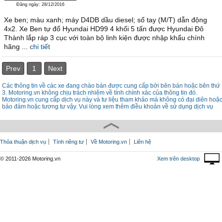
Đăng ngày: 28/12/2016
Xe ben; màu xanh; máy D4DB dầu diesel; số tay (M/T) dẫn động
4x2. Xe Ben tự đổ Hyundai HD99 4 khối 5 tấn được Hyundai Đô
Thành lắp ráp 3 cục với toàn bộ linh kiện được nhập khẩu chính
hãng ...
chi tiết
Prev
1
Next
Các thông tin về các xe đang chào bán được cung cấp bởi bên bán hoặc bên thứ
3. Motoring.vn không chịu trách nhiệm về tính chính xác của thông tin đó.
Motoring.vn cung cấp dịch vụ này và tư liệu tham khảo mà không có đại diên hoặ
bảo đảm hoặc tương tư vậy. Vui lòng xem thêm điều khoản về sử dụng dịch vụ
Thỏa thuận dịch vụ
Tính riêng tư
Về Motoring.vn
Liên hệ
© 2011-2026 Motoring.vn
Xem trên desktop