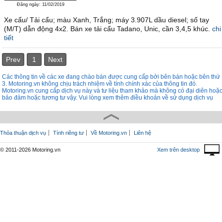
Đăng ngày: 11/02/2019
Xe cẩu/ Tải cẩu; màu Xanh, Trắng; máy 3.907L dầu diesel; số tay
(M/T) dẫn động 4x2. Bán xe tải cẩu Tadano, Unic, cần 3,4,5 khúc.
chi
tiết
Prev
1
Next
Các thông tin về các xe đang chào bán được cung cấp bởi bên bán hoặc bên thứ
3. Motoring.vn không chịu trách nhiệm về tính chính xác của thông tin đó.
Motoring.vn cung cấp dịch vụ này và tư liệu tham khảo mà không có đại diên hoặ
bảo đảm hoặc tương tư vậy. Vui lòng xem thêm điều khoản về sử dụng dịch vụ
Thỏa thuận dịch vụ
Tính riêng tư
Về Motoring.vn
Liên hệ
© 2011-2026 Motoring.vn
Xem trên desktop