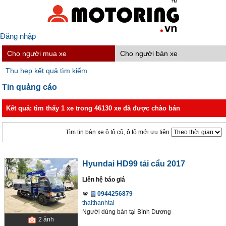
Đăng nhập
Cho người mua xe
Cho người bán xe
Thu hẹp kết quả tìm kiếm
Tin quảng cáo
Kết quả: tìm thấy 1 xe trong 46130 xe đã được chào bán
Tìm tin bán xe ô tô cũ, ô tô mới ưu tiên
Hyundai HD99 tải cẩu 2017
Liên hệ báo giá
0944256879
thaithanhtai
Người dùng bán
tại
Bình Dương
2
ảnh