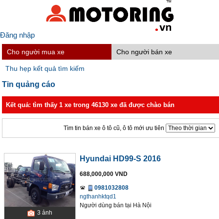
Đăng nhập
Cho người mua xe
Cho người bán xe
Thu hẹp kết quả tìm kiếm
Tin quảng cáo
Kết quả: tìm thấy 1 xe trong 46130 xe đã được chào bán
Tìm tin bán xe ô tô cũ, ô tô mới ưu tiên
Hyundai HD99-S 2016
688,000,000 VND
0981032808
ngthanhktqd1
Người dùng bán
tại
Hà Nội
3
ảnh