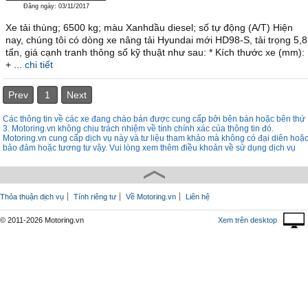
Đăng ngày: 03/11/2017
Xe tải thùng; 6500 kg; màu Xanhdầu diesel; số tự động (A/T) Hiện
nay, chúng tôi có dòng xe nâng tải Hyundai mới HD98-S, tải trọng 5,8
tấn, giá cạnh tranh thông số kỹ thuật như sau: * Kích thước xe (mm):
+ ...
chi tiết
Prev
1
Next
Các thông tin về các xe đang chào bán được cung cấp bởi bên bán hoặc bên thứ
3. Motoring.vn không chịu trách nhiệm về tính chính xác của thông tin đó.
Motoring.vn cung cấp dịch vụ này và tư liệu tham khảo mà không có đại diên hoặ
bảo đảm hoặc tương tư vậy. Vui lòng xem thêm điều khoản về sử dụng dịch vụ
Thỏa thuận dịch vụ
Tính riêng tư
Về Motoring.vn
Liên hệ
© 2011-2026 Motoring.vn
Xem trên desktop