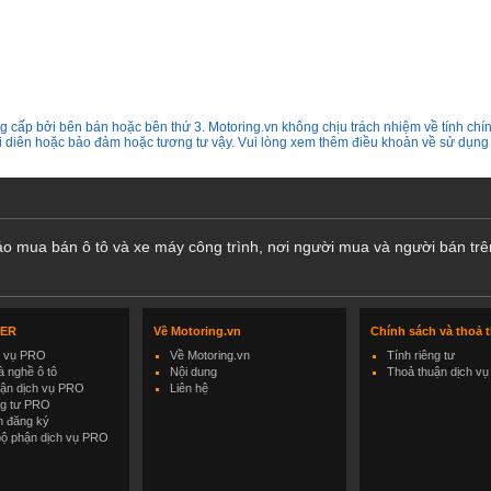
 cấp bởi bên bán hoặc bên thứ 3. Motoring.vn không chịu trách nhiệm về tính chín
ại diên hoặc bảo đảm hoặc tương tư vậy. Vui lòng xem thêm điều khoản về sử dụng
cáo mua bán ô tô và xe máy công trình, nơi người mua và người bán trê
LER
Về Motoring.vn
Chính sách và thoả 
h vụ PRO
Về Motoring.vn
Tính riêng tư
 nghề ô tô
Nội dung
Thoả thuận dịch vụ
uận dịch vụ PRO
Liên hệ
ng tư PRO
h đăng ký
bộ phận dịch vụ PRO