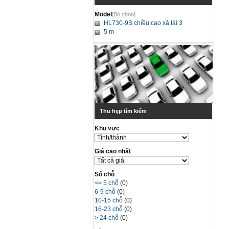
Model
[Bỏ chọn]
HL730-9S chiều cao xả tải 3
5 m
Thu hẹp tìm kiếm
Khu vực
Giá cao nhất
Số chỗ
<= 5 chỗ
(0)
6-9 chỗ
(0)
10-15 chỗ
(0)
16-23 chỗ
(0)
> 24 chỗ
(0)