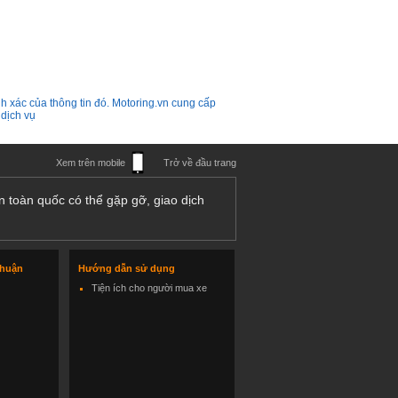
h xác của thông tin đó. Motoring.vn cung cấp
 dịch vụ
Xem trên mobile
Trở về đầu trang
n toàn quốc có thể gặp gỡ, giao dịch
thuận
Hướng dẫn sử dụng
Tiện ích cho người mua xe