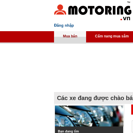
Đăng nhập
Mua bán
Cẩm nang mua sắm
Các xe đang được chào b
Bạn đang tìm