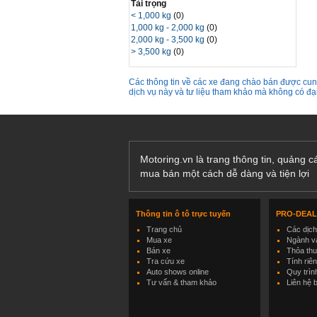
Tải trọng
< 1,000 kg
(0)
1,000 kg - 2,000 kg
(0)
2,000 kg - 3,500 kg
(0)
> 3,500 kg
(0)
Các thông tin về các xe đang chào bán được cung
dịch vụ này và tư liệu tham khảo mà không có đ
Motoring.vn là trang thông tin, quảng 
mua bán một cách dễ dàng và tiện lợi
Thông tin ô tô trực tuyến
PRO-DEA
Trang chủ
Các dịc
Mua xe
Ngành và
Bán xe
Thỏa th
Tra cứu xe
Tính riê
Auto shows online
Quy trìn
Tư vấn & tham khảo
Liên hệ 