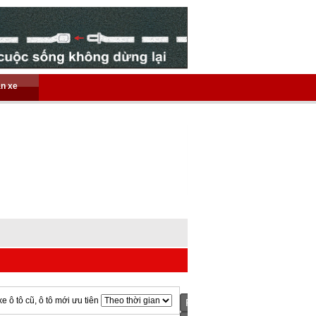
án xe
xe ô tô cũ, ô tô mới ưu tiên
Prev