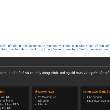
 cấp bởi bên bán hoặc bên thứ 3. Motoring.vn không chịu trách nhiệm về tính chín
ại diên hoặc bảo đảm hoặc tương tư vậy. Vui lòng xem thêm điều khoản về sử dụng
cáo mua bán ô tô và xe máy công trình, nơi người mua và người bán trê
LER
Về Motoring.vn
Chính sách và thoả 
h vụ PRO
Về Motoring.vn
Tính riêng tư
 nghề ô tô
Nội dung
Thoả thuận dịch vụ
uận dịch vụ PRO
Liên hệ
ng tư PRO