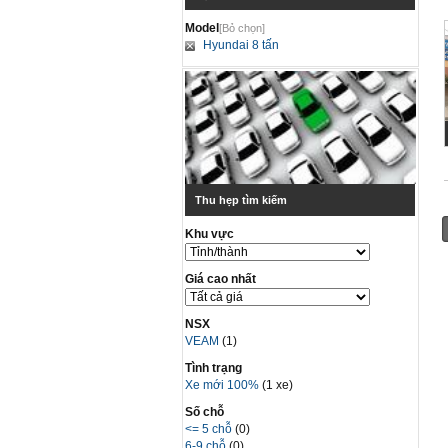
Model
[Bỏ chọn]
Hyundai 8 tấn
Thu hẹp tìm kiếm
Khu vực
Giá cao nhất
NSX
VEAM
(1)
Tình trạng
Xe mới 100%
(1 xe)
Số chỗ
<= 5 chỗ
(0)
6-9 chỗ
(0)