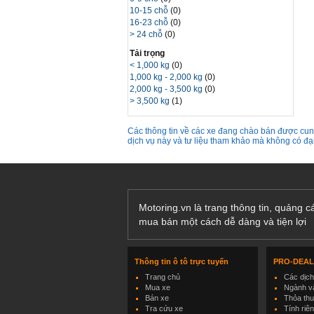
10-15 chỗ
(0)
16-23 chỗ
(0)
> 24 chỗ
(0)
Tải trọng
< 1,000 kg
(0)
1,000 kg - 2,000 kg
(0)
2,000 kg - 3,500 kg
(0)
> 3,500 kg
(1)
Các thông tin về các xe đang chào bán được cung
dịch vụ này và tư liệu tham khảo mà không có đ
Motoring.vn là trang thông tin, quảng 
mua bán một cách dễ dàng và tiện lợi
Thông tin ô tô trực tuyến
PRO-DEA
Trang chủ
Các dịc
Mua xe
Ngành và
Bán xe
Thỏa th
Tra cứu xe
Tính riê