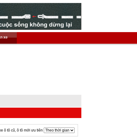
án xe
xe ô tô cũ, ô tô mới ưu tiên