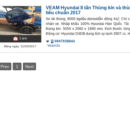
VEAM Hyundai 8 tấn Thùng kín và thù
tiêu chuẩn 2017
Xe tải thùng; 8000 kgdầu dieseldẫn động 4x2. Chỉ 
nhận xe. Nhập khẩu 100% Hyundai Hàn Quốc. Tải t
thùng kín: 5050 x 2060 x 1890 mm. Kích thước lòn
Động cơ: Hyundai D4DB dung tích xy lanh 3907 cc. Hộ
3
ảnh
0947938844
Veam3s
Đăng ngày: 31/03/2017
Prev
1
Next