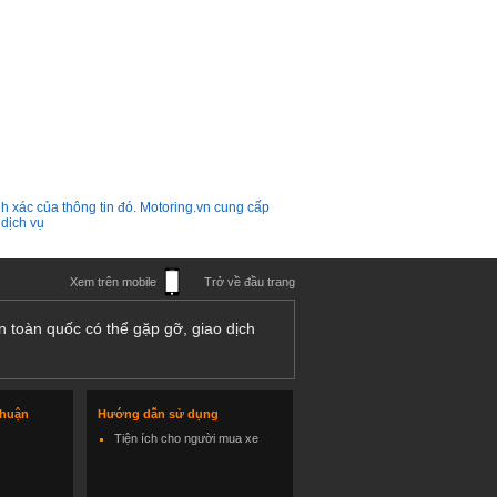
h xác của thông tin đó. Motoring.vn cung cấp
 dịch vụ
Xem trên mobile
Trở về đầu trang
n toàn quốc có thể gặp gỡ, giao dịch
thuận
Hướng dẫn sử dụng
Tiện ích cho người mua xe