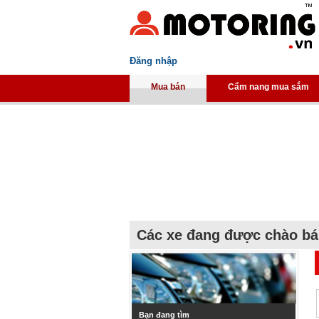
Đăng nhập
Mua bán
Cẩm nang mua sắm
Các xe đang được chào b
Bạn đang tìm