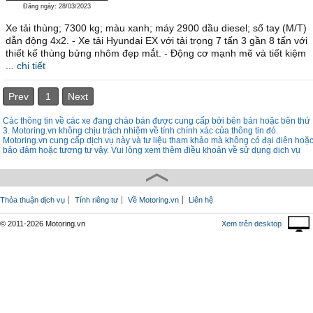
Đăng ngày: 28/03/2023
Xe tải thùng; 7300 kg; màu xanh; máy 2900 dầu diesel; số tay (M/T)
dẫn động 4x2. - Xe tải Hyundai EX với tải trọng 7 tấn 3 gần 8 tấn với
thiết kế thùng bửng nhôm đẹp mắt. - Động cơ mạnh mẽ và tiết kiệm
...
chi tiết
Prev
1
Next
Các thông tin về các xe đang chào bán được cung cấp bởi bên bán hoặc bên thứ
3. Motoring.vn không chịu trách nhiệm về tính chính xác của thông tin đó.
Motoring.vn cung cấp dịch vụ này và tư liệu tham khảo mà không có đại diên hoặ
bảo đảm hoặc tương tư vậy. Vui lòng xem thêm điều khoản về sử dụng dịch vụ
Thỏa thuận dịch vụ
Tính riêng tư
Về Motoring.vn
Liên hệ
© 2011-2026 Motoring.vn
Xem trên desktop