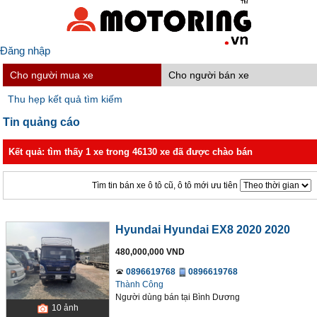
Đăng nhập
Cho người mua xe
Cho người bán xe
Thu hẹp kết quả tìm kiếm
Tin quảng cáo
Kết quả: tìm thấy 1 xe trong 46130 xe đã được chào bán
Tìm tin bán xe ô tô cũ, ô tô mới ưu tiên
Hyundai Hyundai EX8 2020 2020
480,000,000 VND
0896619768
0896619768
Thành Công
Người dùng bán
tại
Bình Dương
10
ảnh